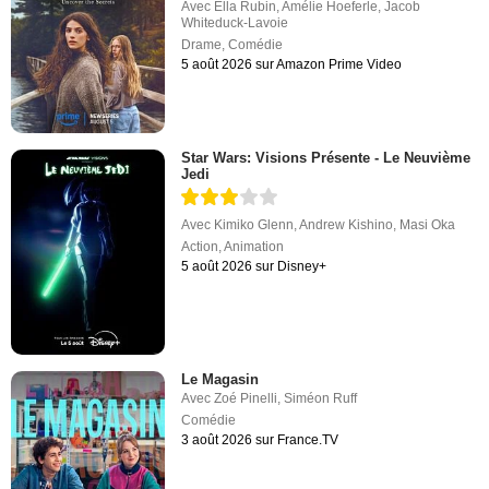
Avec
Ella Rubin
,
Amélie Hoeferle
,
Jacob
Whiteduck-Lavoie
Drame
,
Comédie
5 août 2026 sur Amazon Prime Video
Star Wars: Visions Présente - Le Neuvième
Jedi
Avec
Kimiko Glenn
,
Andrew Kishino
,
Masi Oka
Action
,
Animation
5 août 2026 sur Disney+
Le Magasin
Avec
Zoé Pinelli
,
Siméon Ruff
Comédie
3 août 2026 sur France.TV