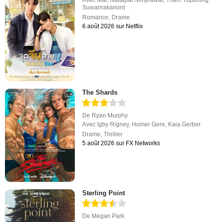
Avec
Mac Nattapat Nimjirawat
,
Tham Tupthong
Suwanrakanont
Romance
,
Drame
6 août 2026 sur Netflix
The Shards
De
Ryan Murphy
Avec
Igby Rigney
,
Homer Gere
,
Kaia Gerber
Drame
,
Thriller
5 août 2026 sur FX Networks
Sterling Point
De
Megan Park