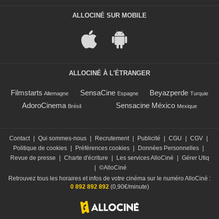
ALLOCINÉ SUR MOBILE
ALLOCINÉ À L'ÉTRANGER
Filmstarts
SensaCine
Beyazperde
Allemagne
Espagne
Turquie
AdoroCinema
Sensacine México
Brésil
Mexique
Contact
|
Qui sommes-nous
|
Recrutement
|
Publicité
|
CGU
|
CGV
|
Politique de cookies
|
Préférences cookies
|
Données Personnelles
|
Revue de presse
|
Charte d'écriture
|
Les services AlloCiné
|
Gérer Utiq
|
©AlloCiné
Retrouvez tous les horaires et infos de votre cinéma sur le numéro AlloCiné :
0 892 892 892
(0,90€/minute)