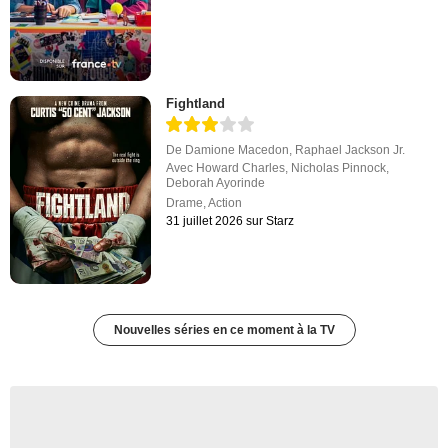
Fightland
De
Damione Macedon
,
Raphael Jackson Jr.
Avec
Howard Charles
,
Nicholas Pinnock
,
Deborah Ayorinde
Drame
,
Action
31 juillet 2026 sur Starz
Nouvelles séries en ce moment à la TV