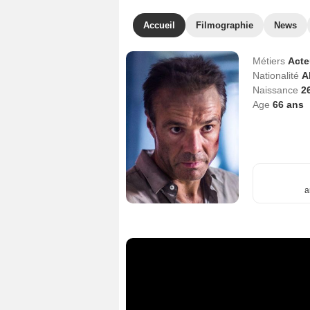
Accueil
Filmographie
News
Métiers
Act
Nationalité
A
Naissance
26
Age
66
ans
a