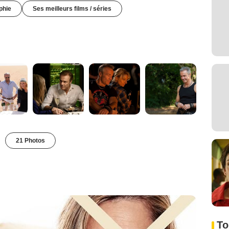
phie
Ses meilleurs films / séries
21 Photos
To