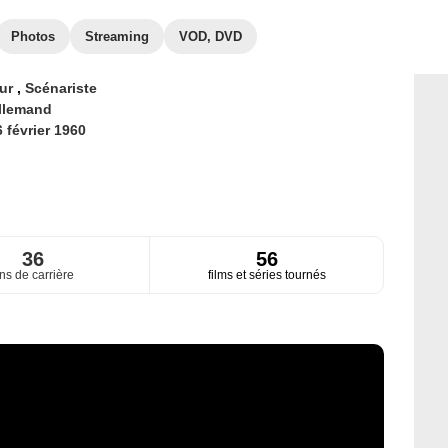
Photos
Streaming
VOD, DVD
eur
,
Scénariste
llemand
 février 1960
36
56
ns de carrière
films et séries tournés