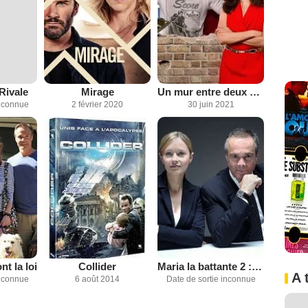
Rivale
Mirage
Un mur entre deux coeurs
inconnue
2 février 2020
30 juin 2021
t la loi
Collider
Maria la battante 2 : au nom de toutes les femmes
A 
inconnue
6 août 2014
Date de sortie inconnue