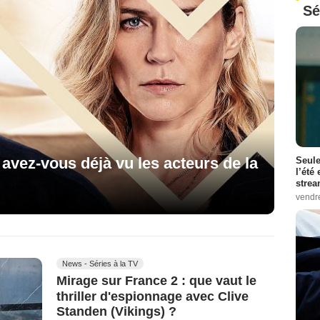
Sé
 avez-vous déjà vu les acteurs de la
Seule
l’été
stre
vendr
News - Séries à la TV
Mirage sur France 2 : que vaut le
thriller d'espionnage avec Clive
Standen (Vikings) ?