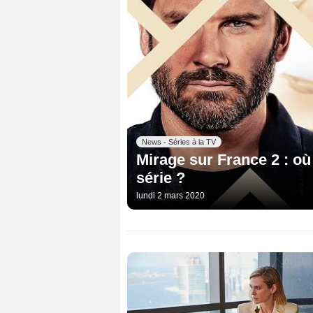
News - Séries à la TV
Mirage sur France 2 : où
série ?
lundi 2 mars 2020