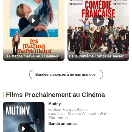
Les Matins merveilleux Bande-annonce VF
De la Comédie-Française Teaser VF
Bandes-annonces à ne pas manquer
Films Prochainement au Cinéma
Mutiny
de Jean-François Richet
avec Jason Statham, Annabelle Wallis
Film - Action
Bande-annonce