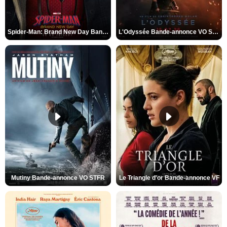
Spider-Man: Brand New Day Bande-annonce VO STFR
L'Odyssée Bande-annonce VO STFR
Mutiny Bande-annonce VO STFR
Le Triangle d'or Bande-annonce VF