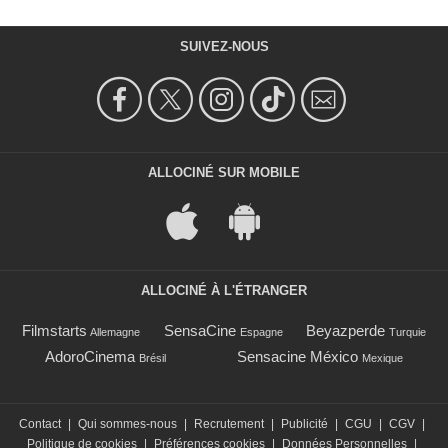
SUIVEZ-NOUS
ALLOCINÉ SUR MOBILE
ALLOCINÉ À L'ÉTRANGER
Filmstarts
SensaCine
Beyazperde
Allemagne
Espagne
Turquie
AdoroCinema
Sensacine México
Brésil
Mexique
Contact
|
Qui sommes-nous
|
Recrutement
|
Publicité
|
CGU
|
CGV
|
Politique de cookies
|
Préférences cookies
|
Données Personnelles
|