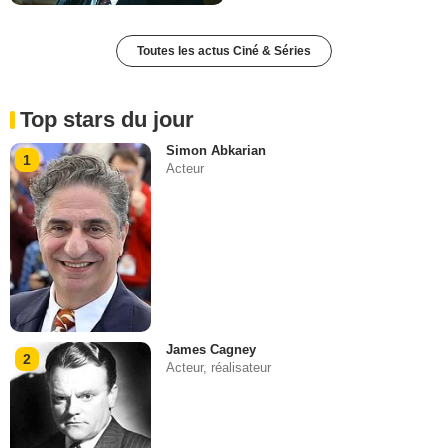
Toutes les actus Ciné & Séries
Top stars du jour
Simon Abkarian
1
Acteur
James Cagney
2
Acteur, réalisateur