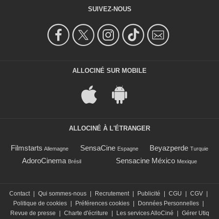
SUIVEZ-NOUS
ALLOCINÉ SUR MOBILE
ALLOCINÉ À L'ÉTRANGER
Filmstarts
SensaCine
Beyazperde
Allemagne
Espagne
Turquie
AdoroCinema
Sensacine México
Brésil
Mexique
Contact
|
Qui sommes-nous
|
Recrutement
|
Publicité
|
CGU
|
CGV
|
Politique de cookies
|
Préférences cookies
|
Données Personnelles
|
Revue de presse
|
Charte d'écriture
|
Les services AlloCiné
|
Gérer Utiq