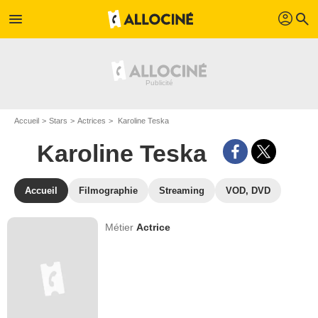
profil
menu
search
Accueil
Stars
Actrices
Karoline Teska
Karoline Teska
Accueil
Filmographie
Streaming
VOD, DVD
Métier
Actrice