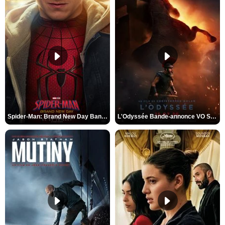
Spider-Man: Brand New Day Bande-annonce VO STFR
L'Odyssée Bande-annonce VO STFR