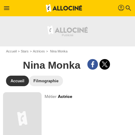
profil
menu
search
Accueil
Stars
Actrices
Nina Monka
Nina Monka
Accueil
Filmographie
Métier
Actrice