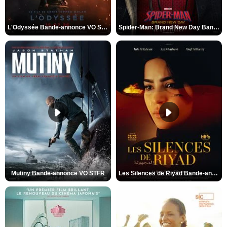
L'Odyssée Bande-annonce VO STFR
Spider-Man: Brand New Day Bande-annonce VO STFR
Mutiny Bande-annonce VO STFR
Les Silences de Riyad Bande-annonce VO STFR