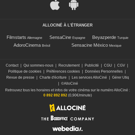
ALLOCINÉ À L'ÉTRANGER
Filmstarts
SensaCine
Beyazperde
Allemagne
Espagne
Turquie
AdoroCinema
Sensacine México
Brésil
Mexique
Contact
|
Qui sommes-nous
|
Recrutement
|
Publicité
|
CGU
|
CGV
|
Politique de cookies
|
Préférences cookies
|
Données Personnelles
|
Revue de presse
|
Charte d'écriture
|
Les services AlloCiné
|
Gérer Utiq
|
©AlloCiné
Retrouvez tous les horaires et infos de votre cinéma sur le numéro AlloCiné :
0 892 892 892
(0,90€/minute)