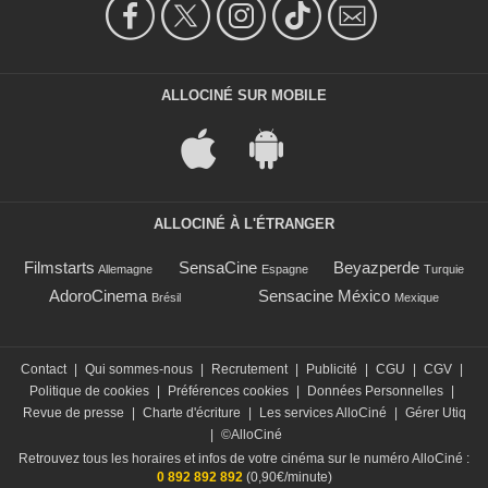
ALLOCINÉ SUR MOBILE
ALLOCINÉ À L'ÉTRANGER
Filmstarts
SensaCine
Beyazperde
Allemagne
Espagne
Turquie
AdoroCinema
Sensacine México
Brésil
Mexique
Contact
|
Qui sommes-nous
|
Recrutement
|
Publicité
|
CGU
|
CGV
|
Politique de cookies
|
Préférences cookies
|
Données Personnelles
|
Revue de presse
|
Charte d'écriture
|
Les services AlloCiné
|
Gérer Utiq
|
©AlloCiné
Retrouvez tous les horaires et infos de votre cinéma sur le numéro AlloCiné :
0 892 892 892
(0,90€/minute)