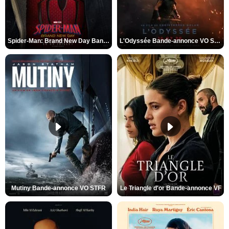
Spider-Man: Brand New Day Bande-annonce VO STFR
L'Odyssée Bande-annonce VO STFR
Mutiny Bande-annonce VO STFR
Le Triangle d'or Bande-annonce VF