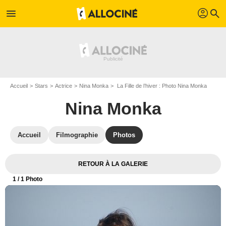
profil
menu
search
Accueil
Stars
Actrice
Nina Monka
La Fille de l’hiver : Photo Nina Monka
Nina Monka
Accueil
Filmographie
Photos
RETOUR À LA GALERIE
1
/ 1 Photo