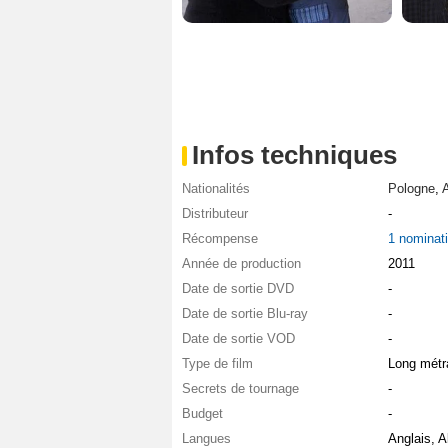
Infos techniques
Nationalités
Pologne
,
Distributeur
-
Récompense
1 nominat
Année de production
2011
Date de sortie DVD
-
Date de sortie Blu-ray
-
Date de sortie VOD
-
Type de film
Long métr
Secrets de tournage
-
Budget
-
Langues
Anglais, 