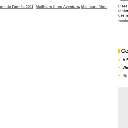
C'est
ilms de l'année 2011
,
Meilleurs films Aventure
,
Meilleurs films
ciném
des m
vendr
Ce
A 
Wi
Hij