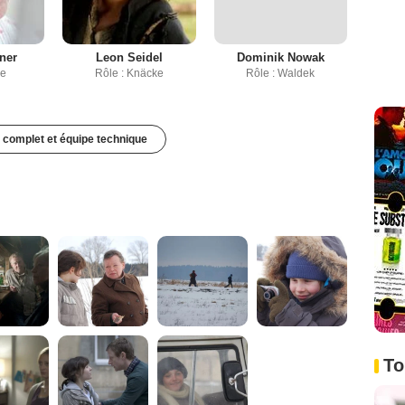
ner
Leon Seidel
Dominik Nowak
ne
Rôle : Knäcke
Rôle : Waldek
 complet et équipe technique
To