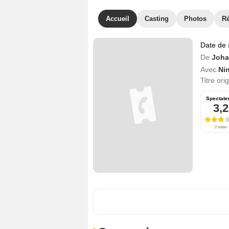
Accueil
Casting
Photos
R
Date de 
De
Joha
Avec
Ni
Titre ori
Spectate
3,2
2 notes