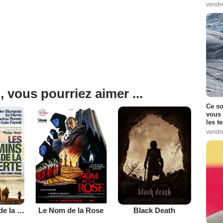
vendr
, vous pourriez aimer ...
Ce so
vous 
les t
vendr
Les Chemins de la liberté
Le Nom de la Rose
Black Death