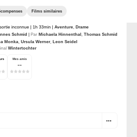
écompenses
Films similaires
sortie inconnue
|
1h 33min
|
Aventure
,
Drame
nnes Schmid
Par
Michaela Hinnenthal
,
Thomas Schmid
|
na Monka
,
Ursula Werner
,
Leon Seidel
ginal
Wintertochter
urs
Mes amis
--