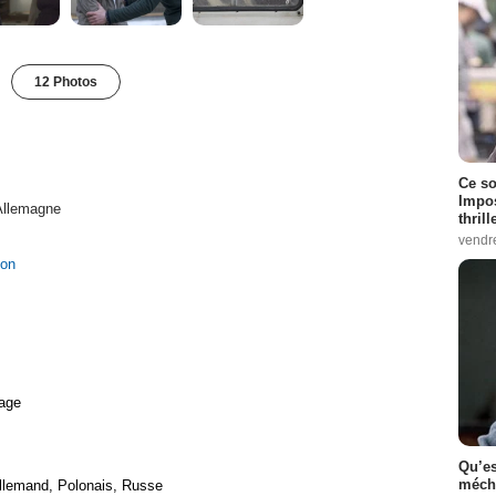
12 Photos
Ce so
Impos
Allemagne
thrill
vendr
ion
age
Qu’es
méch
Allemand, Polonais, Russe