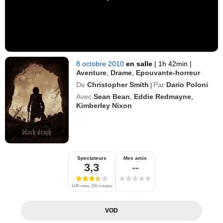
8 octobre 2010
en salle
|
1h 42min
|
Aventure
,
Drame
,
Epouvante-horreur
De
Christopher Smith
Par
Dario Poloni
|
Avec
Sean Bean
,
Eddie Redmayne
,
Kimberley Nixon
Spectateurs
Mes amis
3,3
--
1435 notes, 226 critiques
VOD