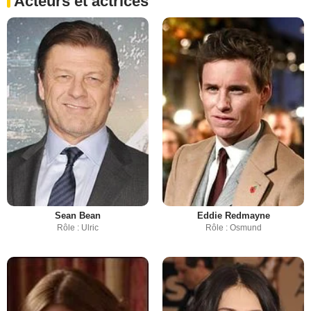
Acteurs et actrices
Sean Bean
Eddie Redmayne
Rôle : Ulric
Rôle : Osmund