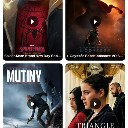
Spider-Man: Brand New Day Bande-annonce VO STFR
L'Odyssée Bande-annonce VO STFR