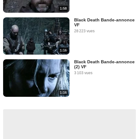
1:58
Black Death Bande-annonce
VF
28 223 vues
1:16
Black Death Bande-annonce
(2) VF
3 103 vues
1:16