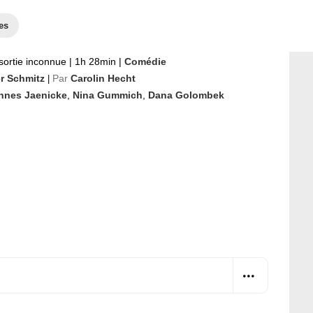
es
sortie inconnue
|
1h 28min
|
Comédie
er Schmitz
Par
Carolin Hecht
|
nnes Jaenicke
,
Nina Gummich
,
Dana Golombek