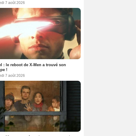
edi 7 août 2026
l : le reboot de X-Men a trouvé son
pe !
edi 7 août 2026