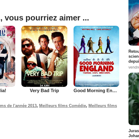
, vous pourriez aimer ...
Retou
scien
depui
vendr
ia!
Very Bad Trip
Good Morning England
ilms de l'année 2013
,
Meilleurs films Comédie
,
Meilleurs films
Juras
Johan