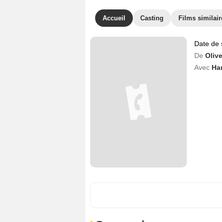
Accueil
Casting
Films similair
Date de 
De
Oliv
Avec
Ha