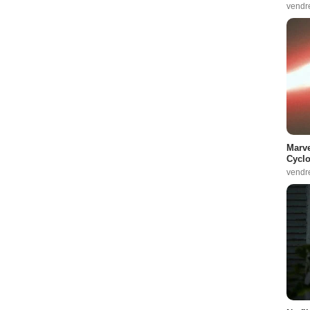
vendr
Marve
Cyclo
vendr