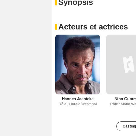
Synopsis
Acteurs et actrices
Hannes Jaenicke
Nina Gumm
Rôle : Harald Westphal
Rôle : Marla W
Casting