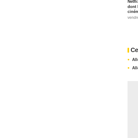
Netfl
dont 
ciném
vendr
Ce
Al
Al