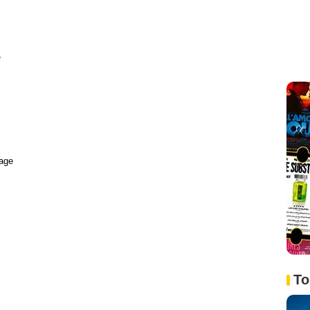
e
age
To