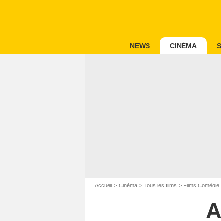
NEWS
CINÉMA
S
Accueil
Cinéma
Tous les films
Films Comédie
A