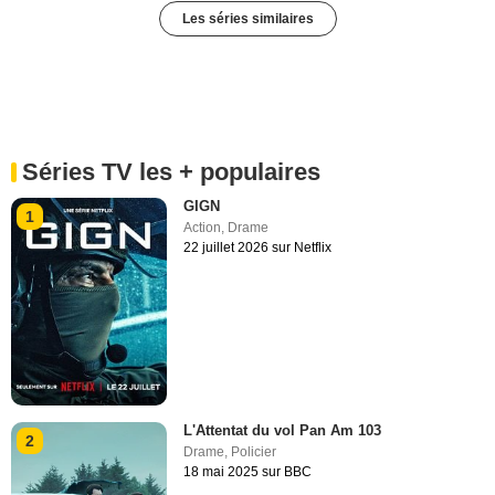
Les séries similaires
Séries TV les + populaires
GIGN
1
Action
,
Drame
22 juillet 2026 sur Netflix
L'Attentat du vol Pan Am 103
2
Drame
,
Policier
18 mai 2025 sur BBC