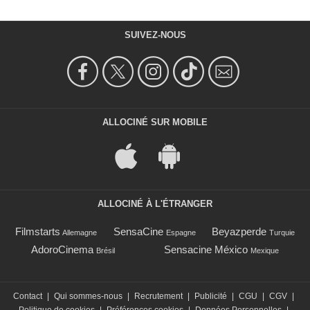
SUIVEZ-NOUS
ALLOCINÉ SUR MOBILE
ALLOCINÉ À L'ÉTRANGER
Filmstarts
SensaCine
Beyazperde
Allemagne
Espagne
Turquie
AdoroCinema
Sensacine México
Brésil
Mexique
Contact
|
Qui sommes-nous
|
Recrutement
|
Publicité
|
CGU
|
CGV
|
Politique de cookies
|
Préférences cookies
|
Données Personnelles
|