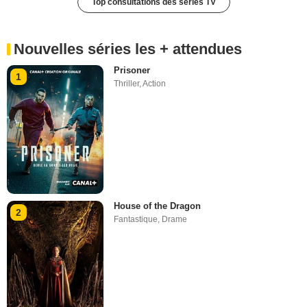
Top consultations des séries TV
Nouvelles séries les + attendues
Prisoner
1
Thriller
,
Action
House of the Dragon
2
Fantastique
,
Drame