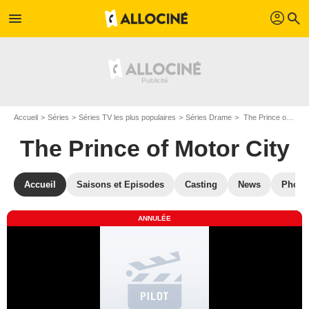
profil
menu
search
Accueil
Séries
Séries TV les plus populaires
Séries Drame
The Prince of Motor City
The Prince of Motor City
Accueil
Saisons et Episodes
Casting
News
Photo
ANNULÉE