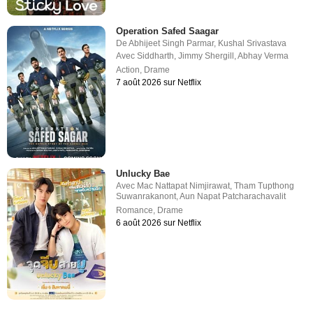
Operation Safed Saagar
De
Abhijeet Singh Parmar
,
Kushal Srivastava
Avec
Siddharth
,
Jimmy Shergill
,
Abhay Verma
Action
,
Drame
7 août 2026 sur Netflix
Unlucky Bae
Avec
Mac Nattapat Nimjirawat
,
Tham Tupthong
Suwanrakanont
,
Aun Napat Patcharachavalit
Romance
,
Drame
6 août 2026 sur Netflix