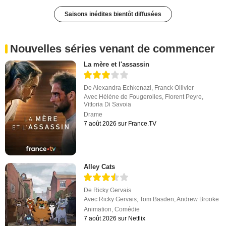
Saisons inédites bientôt diffusées
Nouvelles séries venant de commencer
La mère et l'assassin
De
Alexandra Echkenazi
,
Franck Ollivier
Avec
Hélène de Fougerolles
,
Florent Peyre
,
Vittoria Di Savoia
Drame
7 août 2026 sur France.TV
Alley Cats
De
Ricky Gervais
Avec
Ricky Gervais
,
Tom Basden
,
Andrew Brooke
Animation
,
Comédie
7 août 2026 sur Netflix