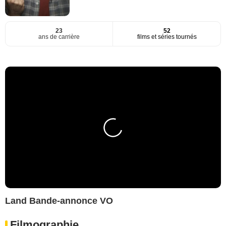
23
52
ans de carrière
films et séries tournés
Land Bande-annonce VO
Filmographie