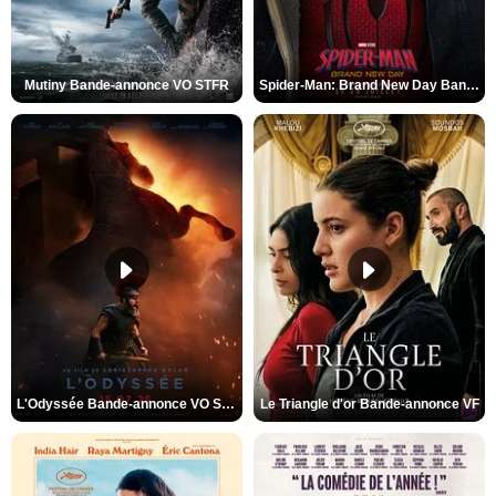
Mutiny Bande-annonce VO STFR
Spider-Man: Brand New Day Bande-annonce VO STFR
L'Odyssée Bande-annonce VO STFR
Le Triangle d'or Bande-annonce VF