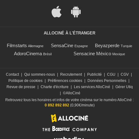
ALLOCINÉ À L'ÉTRANGER
Filmstarts
SensaCine
Beyazperde
Allemagne
Espagne
Turquie
AdoroCinema
Sensacine México
Brésil
Mexique
Contact
|
Qui sommes-nous
|
Recrutement
|
Publicité
|
CGU
|
CGV
|
Politique de cookies
|
Préférences cookies
|
Données Personnelles
|
Revue de presse
|
Charte d'écriture
|
Les services AlloCiné
|
Gérer Utiq
|
©AlloCiné
Retrouvez tous les horaires et infos de votre cinéma sur le numéro AlloCiné :
0 892 892 892
(0,90€/minute)