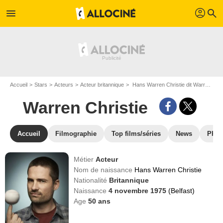
profil
menu
search
Accueil
Stars
Acteurs
Acteur britannique
Hans Warren Christie dit Warren Christie
Warren Christie
Accueil
Filmographie
Top films/séries
News
Phot
Métier
Acteur
Nom de naissance
Hans Warren Christie
Nationalité
Britannique
Naissance
4 novembre 1975
(Belfast)
Age
50
ans