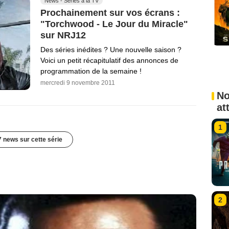
News - Séries à la TV
Prochainement sur vos écrans :
"Torchwood - Le Jour du Miracle"
sur NRJ12
Des séries inédites ? Une nouvelle saison ?
Voici un petit récapitulatif des annonces de
programmation de la semaine !
mercredi 9 novembre 2011
No
at
1
7 news sur cette série
2