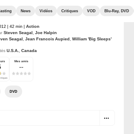
asting
News
Vidéos
Critiques
VOD
Blu-Ray, DVD
2012
|
42 min
|
Action
ar
Steven Seagal
,
Joe Halpin
even Seagal
,
Jean Francois Aupied
,
William 'Big Sleeps'
tés
U.S.A.
,
Canada
eurs
Mes amis
5
--
ritiques
DVD