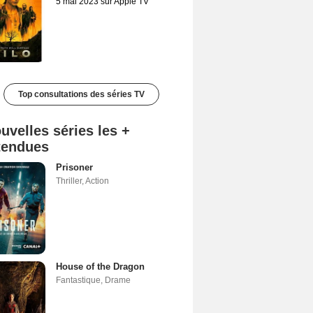
5 mai 2023 sur Apple TV
Top consultations des séries TV
uvelles séries les +
tendues
Prisoner
Thriller
,
Action
House of the Dragon
Fantastique
,
Drame