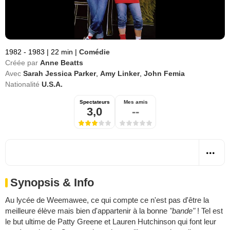
1982 - 1983
|
22 min
|
Comédie
Créée par
Anne Beatts
Avec
Sarah Jessica Parker
,
Amy Linker
,
John Femia
Nationalité
U.S.A.
Spectateurs
Mes amis
3,0
--
Synopsis & Info
Au lycée de Weemawee, ce qui compte ce n'est pas d'être la
meilleure élève mais bien d'appartenir à la bonne
"bande"
! Tel est
le but ultime de Patty Greene et Lauren Hutchinson qui font leur