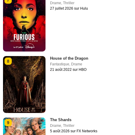
7
Drame
,
Thriller
27 juillet 2026 sur Hulu
House of the Dragon
8
Fantastique
,
Drame
21 août 2022 sur HBO
The Shards
9
Drame
,
Thriller
5 août 2026 sur FX Networks