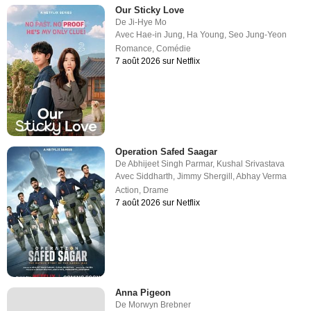
Our Sticky Love
De
Ji-Hye Mo
Avec
Hae-in Jung
,
Ha Young
,
Seo Jung-Yeon
Romance
,
Comédie
7 août 2026 sur Netflix
Operation Safed Saagar
De
Abhijeet Singh Parmar
,
Kushal Srivastava
Avec
Siddharth
,
Jimmy Shergill
,
Abhay Verma
Action
,
Drame
7 août 2026 sur Netflix
Anna Pigeon
De
Morwyn Brebner