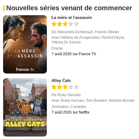
Nouvelles séries venant de commencer
La mère et l'assassin
De
Alexandra Echkenazi
,
Franck Ollivier
Avec
Hélène de Fougerolles
,
Florent Peyre
,
Vittoria Di Savoia
Drame
7 août 2026 sur France.TV
Alley Cats
De
Ricky Gervais
Avec
Ricky Gervais
,
Tom Basden
,
Andrew Brooke
Animation
,
Comédie
7 août 2026 sur Netflix