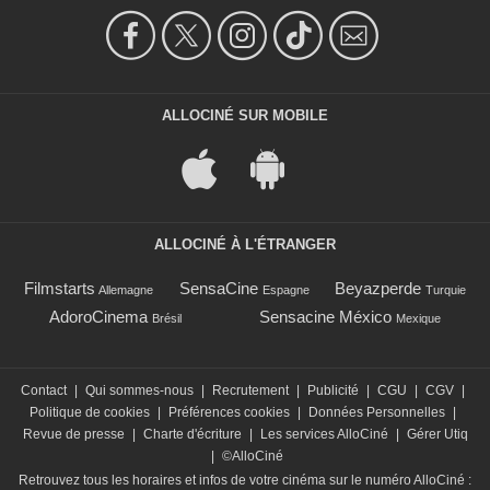
ALLOCINÉ SUR MOBILE
ALLOCINÉ À L'ÉTRANGER
Filmstarts
SensaCine
Beyazperde
Allemagne
Espagne
Turquie
AdoroCinema
Sensacine México
Brésil
Mexique
Contact
|
Qui sommes-nous
|
Recrutement
|
Publicité
|
CGU
|
CGV
|
Politique de cookies
|
Préférences cookies
|
Données Personnelles
|
Revue de presse
|
Charte d'écriture
|
Les services AlloCiné
|
Gérer Utiq
|
©AlloCiné
Retrouvez tous les horaires et infos de votre cinéma sur le numéro AlloCiné :