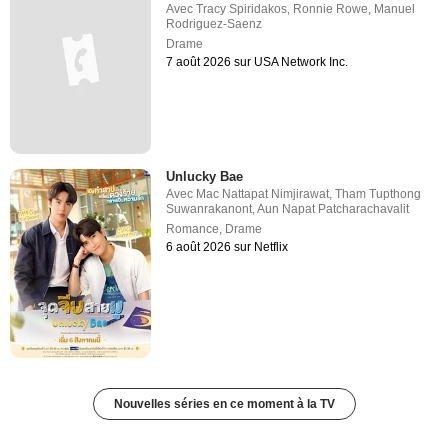
Avec
Tracy Spiridakos
,
Ronnie Rowe
,
Manuel
Rodriguez-Saenz
Drame
7 août 2026 sur USA Network Inc.
Unlucky Bae
Avec
Mac Nattapat Nimjirawat
,
Tham Tupthong
Suwanrakanont
,
Aun Napat Patcharachavalit
Romance
,
Drame
6 août 2026 sur Netflix
Nouvelles séries en ce moment à la TV