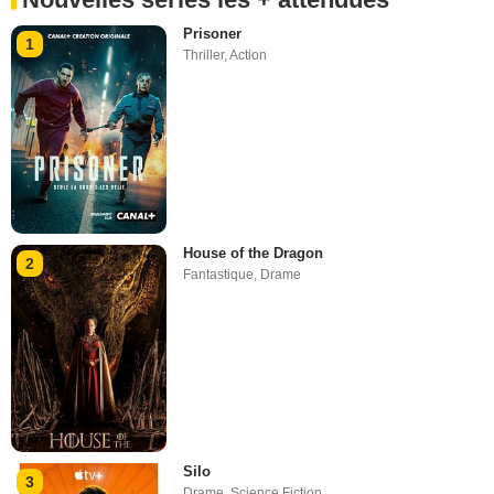
Prisoner
1
Thriller
,
Action
House of the Dragon
2
Fantastique
,
Drame
Silo
3
Drame
,
Science Fiction