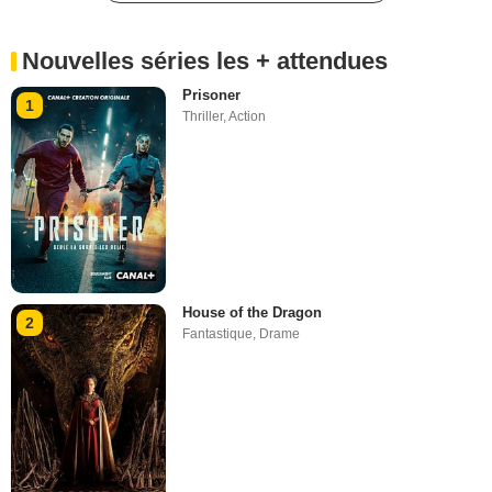
Nouvelles séries les + attendues
Prisoner
1
Thriller
,
Action
House of the Dragon
2
Fantastique
,
Drame