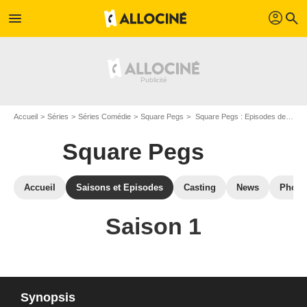
profil
menu
search
Accueil
Séries
Séries Comédie
Square Pegs
Square Pegs : Episodes de la saison 1
Square Pegs
Accueil
Saisons et Episodes
Casting
News
Photo
Saison 1
Synopsis