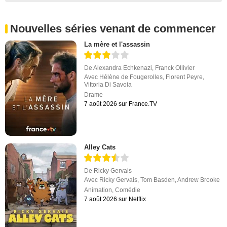
Nouvelles séries venant de commencer
La mère et l'assassin
De
Alexandra Echkenazi
,
Franck Ollivier
Avec
Hélène de Fougerolles
,
Florent Peyre
,
Vittoria Di Savoia
Drame
7 août 2026 sur France.TV
Alley Cats
De
Ricky Gervais
Avec
Ricky Gervais
,
Tom Basden
,
Andrew Brooke
Animation
,
Comédie
7 août 2026 sur Netflix