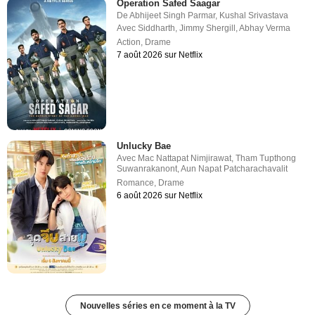
Operation Safed Saagar
De
Abhijeet Singh Parmar
,
Kushal Srivastava
Avec
Siddharth
,
Jimmy Shergill
,
Abhay Verma
Action
,
Drame
7 août 2026 sur Netflix
Unlucky Bae
Avec
Mac Nattapat Nimjirawat
,
Tham Tupthong
Suwanrakanont
,
Aun Napat Patcharachavalit
Romance
,
Drame
6 août 2026 sur Netflix
Nouvelles séries en ce moment à la TV