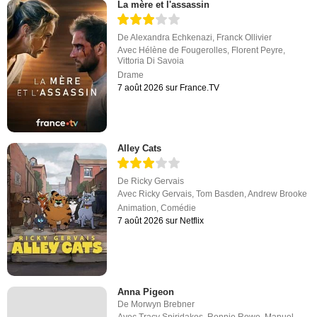
La mère et l'assassin
De
Alexandra Echkenazi
,
Franck Ollivier
Avec
Hélène de Fougerolles
,
Florent Peyre
,
Vittoria Di Savoia
Drame
7 août 2026 sur France.TV
Alley Cats
De
Ricky Gervais
Avec
Ricky Gervais
,
Tom Basden
,
Andrew Brooke
Animation
,
Comédie
7 août 2026 sur Netflix
Anna Pigeon
De
Morwyn Brebner