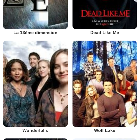
La 13ème dimension
Dead Like Me
Wolf Lake
Wonderfalls