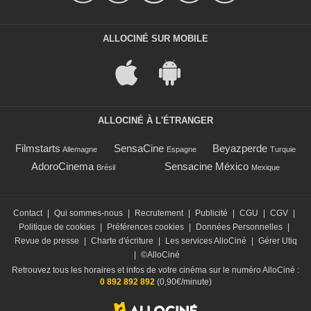
ALLOCINÉ SUR MOBILE
ALLOCINÉ À L'ÉTRANGER
Filmstarts
SensaCine
Beyazperde
Allemagne
Espagne
Turquie
AdoroCinema
Sensacine México
Brésil
Mexique
Contact
|
Qui sommes-nous
|
Recrutement
|
Publicité
|
CGU
|
CGV
|
Politique de cookies
|
Préférences cookies
|
Données Personnelles
|
Revue de presse
|
Charte d'écriture
|
Les services AlloCiné
|
Gérer Utiq
|
©AlloCiné
Retrouvez tous les horaires et infos de votre cinéma sur le numéro AlloCiné :
0 892 892 892
(0,90€/minute)