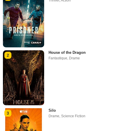
Thriller
,
Action
House of the Dragon
2
Fantastique
,
Drame
Silo
3
Drame
,
Science Fiction