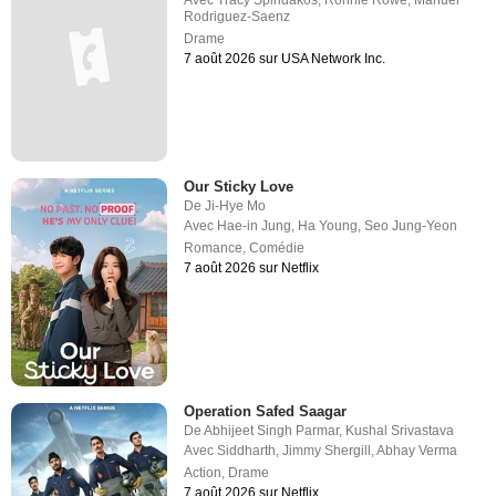
Avec
Tracy Spiridakos
,
Ronnie Rowe
,
Manuel
Rodriguez-Saenz
Drame
7 août 2026 sur USA Network Inc.
Our Sticky Love
De
Ji-Hye Mo
Avec
Hae-in Jung
,
Ha Young
,
Seo Jung-Yeon
Romance
,
Comédie
7 août 2026 sur Netflix
Operation Safed Saagar
De
Abhijeet Singh Parmar
,
Kushal Srivastava
Avec
Siddharth
,
Jimmy Shergill
,
Abhay Verma
Action
,
Drame
7 août 2026 sur Netflix