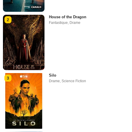
House of the Dragon
2
Fantastique
,
Drame
Silo
3
Drame
,
Science Fiction