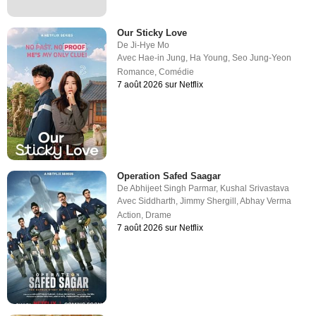
Our Sticky Love
De
Ji-Hye Mo
Avec
Hae-in Jung
,
Ha Young
,
Seo Jung-Yeon
Romance
,
Comédie
7 août 2026 sur Netflix
Operation Safed Saagar
De
Abhijeet Singh Parmar
,
Kushal Srivastava
Avec
Siddharth
,
Jimmy Shergill
,
Abhay Verma
Action
,
Drame
7 août 2026 sur Netflix