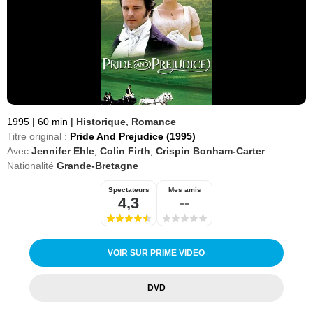
1995
|
60 min
|
Historique
,
Romance
Titre original :
Pride And Prejudice (1995)
Avec
Jennifer Ehle
,
Colin Firth
,
Crispin Bonham-Carter
Nationalité
Grande-Bretagne
Spectateurs
Mes amis
4,3
--
VOIR SUR PRIME VIDEO
DVD