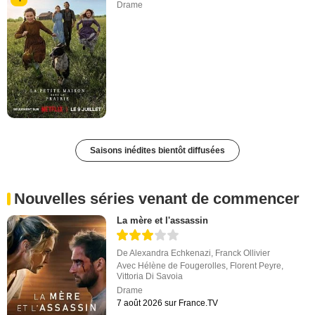
Drame
Saisons inédites bientôt diffusées
Nouvelles séries venant de commencer
La mère et l'assassin
De
Alexandra Echkenazi
,
Franck Ollivier
Avec
Hélène de Fougerolles
,
Florent Peyre
,
Vittoria Di Savoia
Drame
7 août 2026 sur France.TV