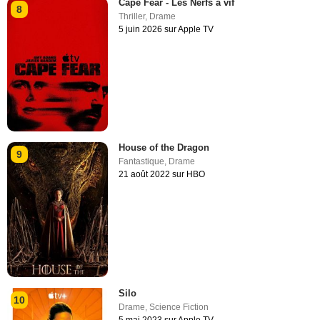
Cape Fear - Les Nerfs à vif
8
Thriller
,
Drame
5 juin 2026 sur Apple TV
House of the Dragon
9
Fantastique
,
Drame
21 août 2022 sur HBO
Silo
10
Drame
,
Science Fiction
5 mai 2023 sur Apple TV