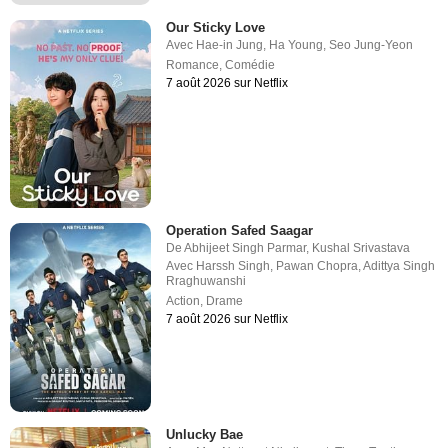
Our Sticky Love
Avec
Hae-in Jung
,
Ha Young
,
Seo Jung-Yeon
Romance
,
Comédie
7 août 2026 sur Netflix
Operation Safed Saagar
De
Abhijeet Singh Parmar
,
Kushal Srivastava
Avec
Harssh Singh
,
Pawan Chopra
,
Adittya Singh
Rraghuwanshi
Action
,
Drame
7 août 2026 sur Netflix
Unlucky Bae