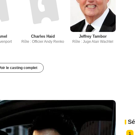
amel
Charles Haid
Jeffrey Tambor
venport
Rôle : Officier Andy Renko
Rôle : Juge Alan Wachtel
Voir le casting complet
Sé
1