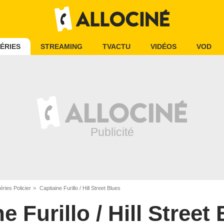
ÉRIES
STREAMING
TVACTU
VIDÉOS
VOD
éries Policier
Capitaine Furillo / Hill Street Blues
e Furillo / Hill Street