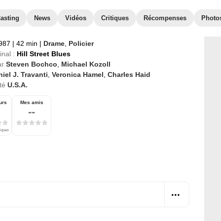
asting
News
Vidéos
Critiques
Récompenses
Photo
1987
|
42 min
|
Drame
,
Policier
inal :
Hill Street Blues
ar
Steven Bochco
,
Michael Kozoll
iel J. Travanti
,
Veronica Hamel
,
Charles Haid
té
U.S.A.
urs
Mes amis
--
tiques