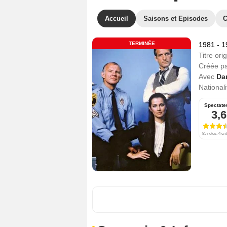
Accueil
Saisons et Episodes
C
TERMINÉE
1981 - 
Titre orig
Créée p
Avec
Dan
Nationali
Spectate
3,6
85 notes, 4 cri