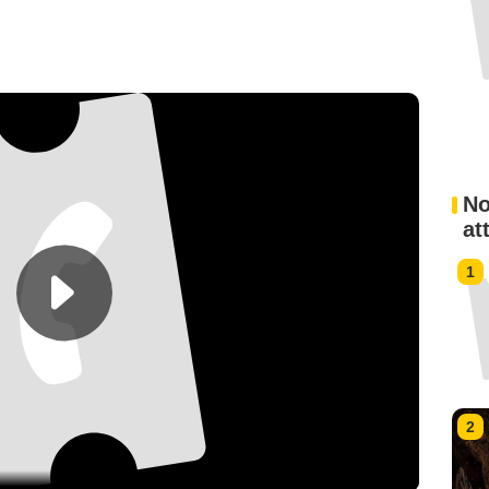
No
at
1
2