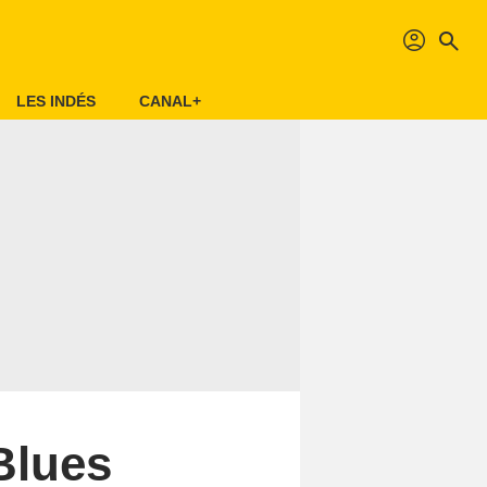
profil
search
LES INDÉS
CANAL+
 Blues