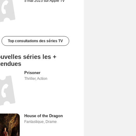
5 mai 2023 sur Apple TV
Top consultations des séries TV
uvelles séries les +
tendues
Prisoner
Thriller
,
Action
House of the Dragon
Fantastique
,
Drame