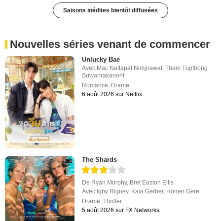
Saisons inédites bientôt diffusées
Nouvelles séries venant de commencer
Unlucky Bae
Avec
Mac Nattapat Nimjirawat
,
Tham Tupthong
Suwanrakanont
Romance
,
Drame
6 août 2026 sur Netflix
The Shards
De
Ryan Murphy
,
Bret Easton Ellis
Avec
Igby Rigney
,
Kaia Gerber
,
Homer Gere
Drame
,
Thriller
5 août 2026 sur FX Networks