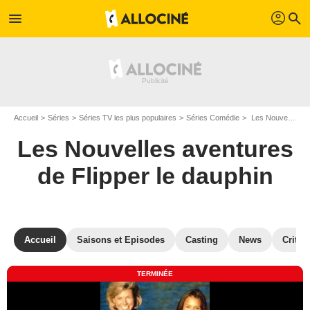
profil
menu
search
Accueil
Séries
Séries TV les plus populaires
Séries Comédie
Les Nouvelles aventures de Flipper le dauphin
Les Nouvelles aventures
de Flipper le dauphin
Accueil
Saisons et Episodes
Casting
News
Critiq
TERMINÉE