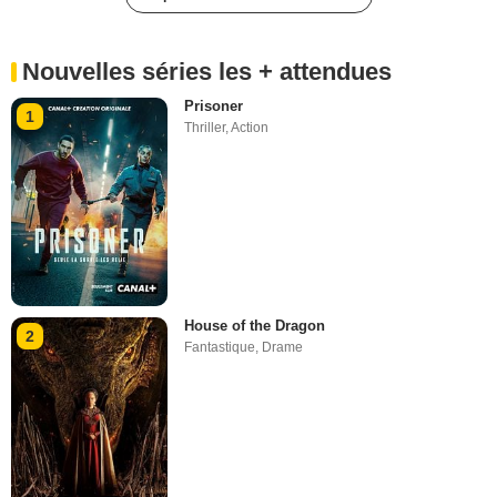
Nouvelles séries les + attendues
Prisoner
1
Thriller
,
Action
House of the Dragon
2
Fantastique
,
Drame