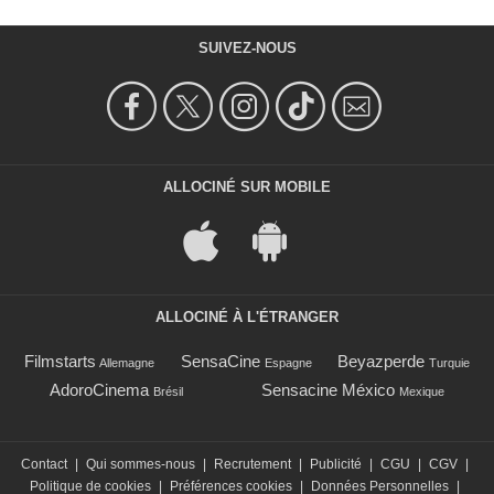
SUIVEZ-NOUS
ALLOCINÉ SUR MOBILE
ALLOCINÉ À L'ÉTRANGER
Filmstarts
SensaCine
Beyazperde
Allemagne
Espagne
Turquie
AdoroCinema
Sensacine México
Brésil
Mexique
Contact
|
Qui sommes-nous
|
Recrutement
|
Publicité
|
CGU
|
CGV
|
Politique de cookies
|
Préférences cookies
|
Données Personnelles
|