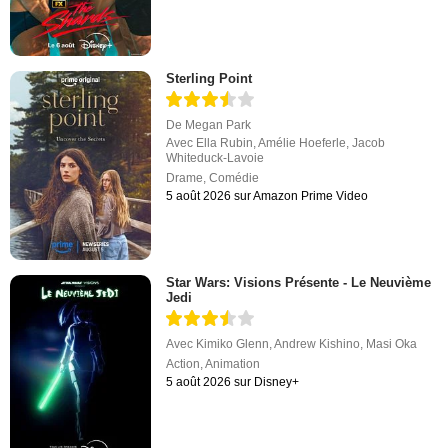
Sterling Point
De
Megan Park
Avec
Ella Rubin
,
Amélie Hoeferle
,
Jacob
Whiteduck-Lavoie
Drame
,
Comédie
5 août 2026 sur Amazon Prime Video
Star Wars: Visions Présente - Le Neuvième
Jedi
Avec
Kimiko Glenn
,
Andrew Kishino
,
Masi Oka
Action
,
Animation
5 août 2026 sur Disney+