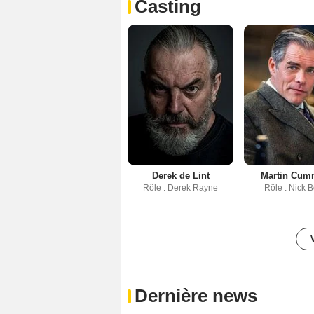
Casting
Derek de Lint
Martin Cum
Rôle : Derek Rayne
Rôle : Nick 
Dernière news