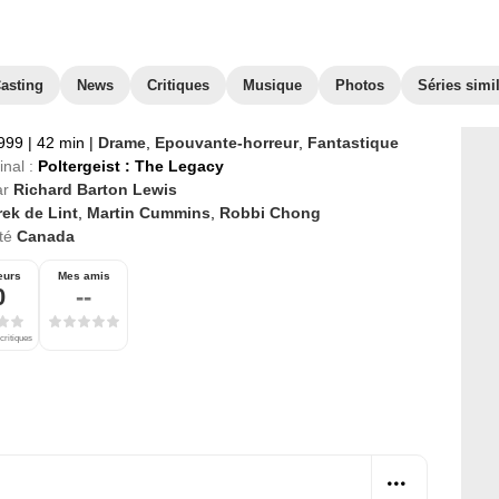
asting
News
Critiques
Musique
Photos
Séries simi
1999
|
42 min
|
Drame
,
Epouvante-horreur
,
Fantastique
inal :
Poltergeist : The Legacy
ar
Richard Barton Lewis
ek de Lint
,
Martin Cummins
,
Robbi Chong
té
Canada
eurs
Mes amis
0
--
critiques