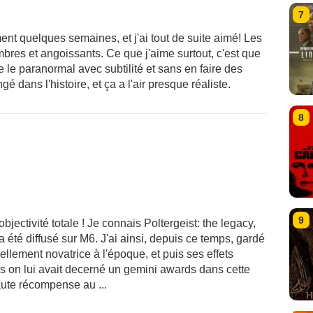
7
ment quelques semaines, et j'ai tout de suite aimé! Les
bres et angoissants. Ce que j'aime surtout, c'est que
e le paranormal avec subtilité et sans en faire des
é dans l'histoire, et ça a l'air presque réaliste.
8
9
bjectivité totale ! Je connais Poltergeist: the legacy,
a été diffusé sur M6. J'ai ainsi, depuis ce temps, gardé
réellement novatrice à l'époque, et puis ses effets
urs on lui avait decerné un gemini awards dans cette
aute récompense au ...