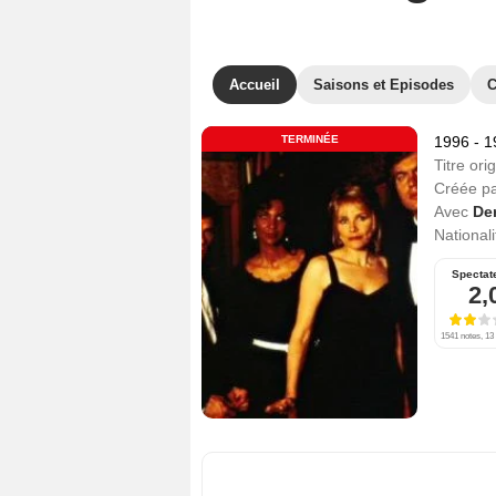
Accueil
Saisons et Episodes
C
TERMINÉE
1996 - 
Titre orig
Créée p
Avec
Der
Nationali
Spectat
2,
1541 notes, 13 