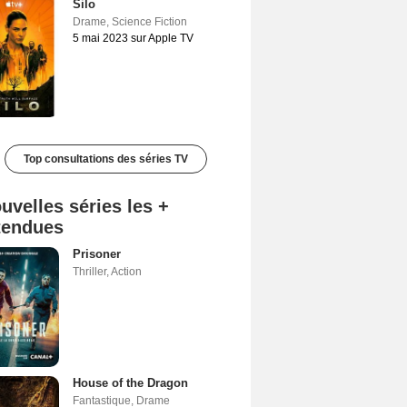
Silo
Drame
,
Science Fiction
5 mai 2023 sur Apple TV
Top consultations des séries TV
uvelles séries les +
tendues
Prisoner
Thriller
,
Action
House of the Dragon
Fantastique
,
Drame