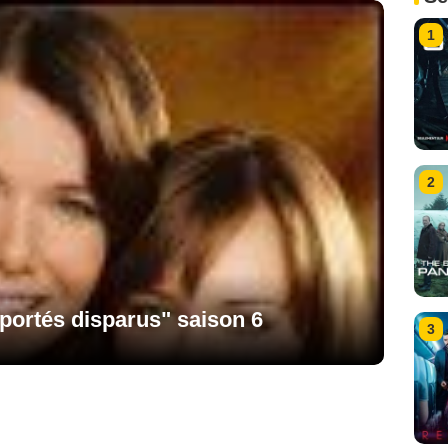
1
2
: portés disparus" saison 6
3