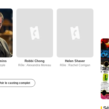
mins
Robbi Chong
Helen Shaver
Boyle
Rôle : Alexandra Moreau
Rôle : Rachel Corrigan
Voir le casting complet
Sé