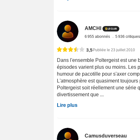
AMCHI
6 955 abonnés
5 936 critique
3,5
Publiée le 23 juillet 2010
Dans l'ensemble Poltergeist est une b
épisodes varient plus ou moins. Les pe
humour de pacotille pour s'axer compl
L'atmosphère est quasiment toujours 
Poltergeist soit réellement une séri
divertissement que ...
Lire plus
Camusduverseau