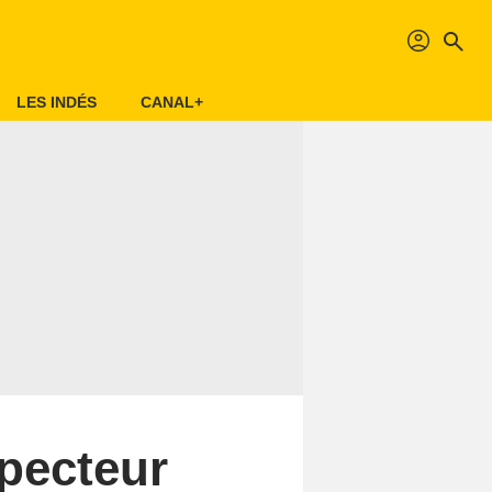
profil
search
LES INDÉS
CANAL+
specteur