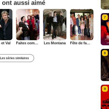
n ont aussi aimé
7
 et Val
Faites comme chez vous
Les Montana
Fête de famille
8
Les séries similaires
9