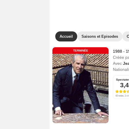
Accueil
Saisons et Episodes
C
TERMINÉE
1988 - 
Créée p
Avec
Jea
Nationali
Spectate
3,4
42 notes, 1 cri