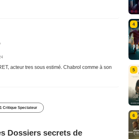
4
é
24
RET, acteur tres sous estimé. Chabrol comme à son
5
1 Critique Spectateur
6
s Dossiers secrets de