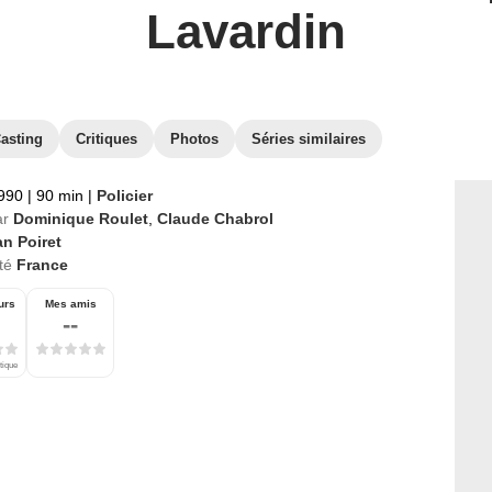
Lavardin
asting
Critiques
Photos
Séries similaires
1990
|
90 min
|
Policier
ar
Dominique Roulet
,
Claude Chabrol
n Poiret
té
France
urs
Mes amis
--
tique