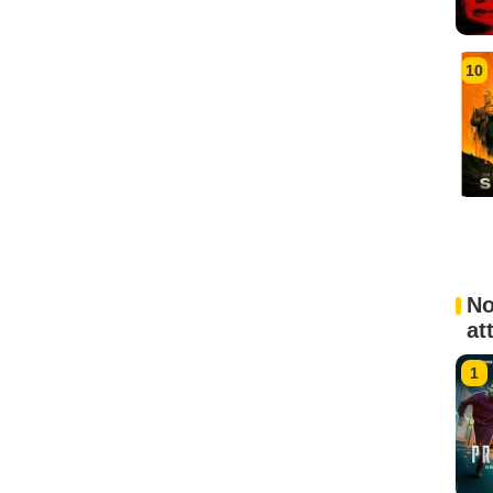
10
No
at
1