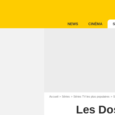
NEWS
CINÉMA
S
Accueil
Séries
Séries TV les plus populaires
S
Les Dos