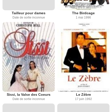
Tailleur pour dames
The Birdcage
Date de sortie inconnue
1 mai 1996
Sissi, la Valse des Coeurs
Le Zèbre
Date de sortie inconnue
17 juin 1992