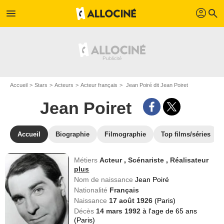
profil
menu
search
Accueil
Stars
Acteurs
Acteur français
Jean Poiré dit Jean Poiret
Jean Poiret
Accueil
Biographie
Filmographie
Top films/séries
Métiers
Acteur
,
Scénariste
,
Réalisateur
plus
Nom de naissance
Jean Poiré
Nationalité
Français
Naissance
17 août 1926
(Paris)
Décès
14 mars 1992
à l'age de 65 ans
(Paris)