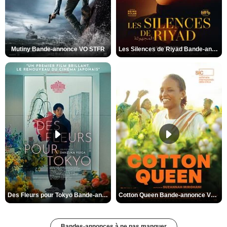
Mutiny Bande-annonce VO STFR
Les Silences de Riyad Bande-annonce VO STFR
Des Fleurs pour Tokyo Bande-annonce VO STFR
Cotton Queen Bande-annonce VO STFR
Bandes-annonces à ne pas manquer