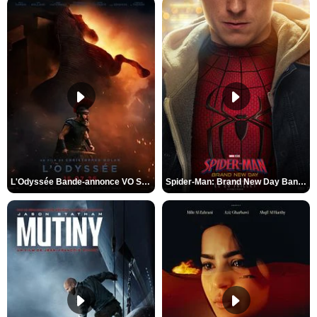
L'Odyssée Bande-annonce VO STFR
Spider-Man: Brand New Day Bande-annonce VO STFR