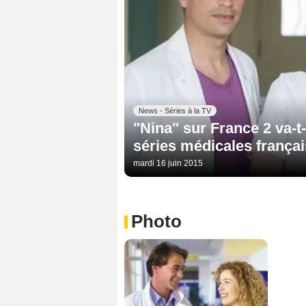
News - Séries à la TV
"Nina" sur France 2 va-t
séries médicales frança
mardi 16 juin 2015
Photo