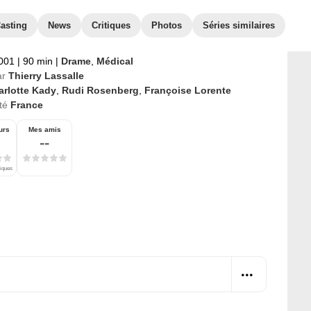
asting
News
Critiques
Photos
Séries similaires
2001
|
90 min
|
Drame
,
Médical
ar
Thierry Lassalle
arlotte Kady
,
Rudi Rosenberg
,
Françoise Lorente
té
France
urs
Mes amis
--
tiques