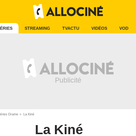
ÉRIES
STREAMING
TVACTU
VIDÉOS
VOD
éries Drame
La Kiné
La Kiné