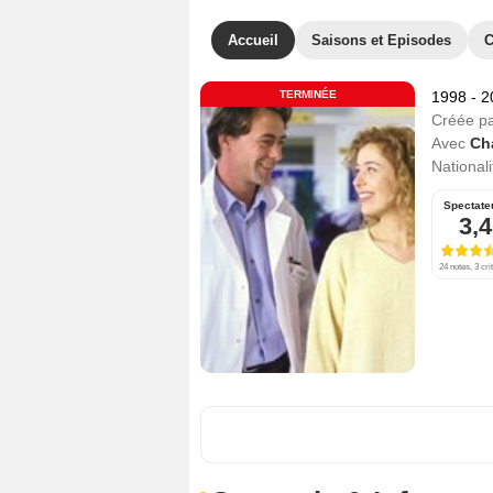
Accueil
Saisons et Episodes
C
TERMINÉE
1998 - 
Créée p
Avec
Ch
Nationali
Spectate
3,4
24 notes, 3 cri