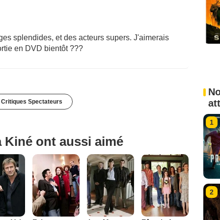
ages splendides, et des acteurs supers. J'aimerais
sortie en DVD bientôt ???
No
at
 Critiques Spectateurs
1
 Kiné ont aussi aimé
2