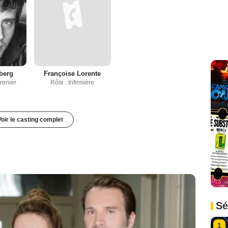
berg
Françoise Lorente
renier
Rôle : Infirmière
Voir le casting complet
Sé
1