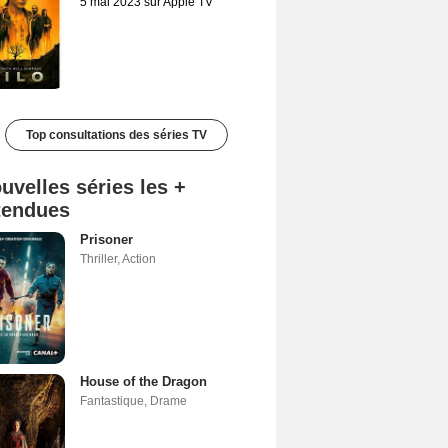
5 mai 2023 sur Apple TV
Top consultations des séries TV
uvelles séries les +
tendues
Prisoner
Thriller
,
Action
House of the Dragon
Fantastique
,
Drame