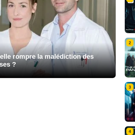
2
-elle rompre la malédiction des
ises ?
3
4