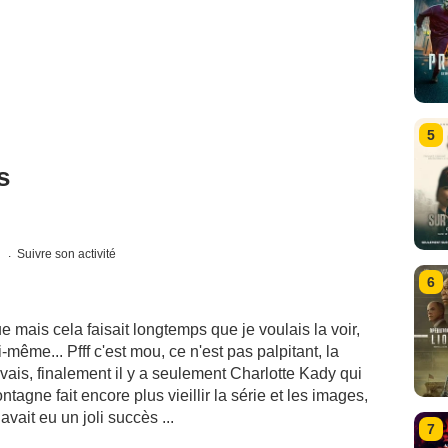
5
s
s
Suivre son activité
6
e mais cela faisait longtemps que je voulais la voir,
ême... Pfff c'est mou, ce n'est pas palpitant, la
ais, finalement il y a seulement Charlotte Kady qui
ontagne fait encore plus vieillir la série et les images,
 avait eu un joli succès ...
7