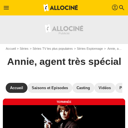
profil
menu
search
Accueil
Séries
Séries TV les plus populaires
Séries Espionnage
Annie, agent très spécial
Annie, agent très spécial
Accueil
Saisons et Episodes
Casting
Vidéos
Phot
TERMINÉE