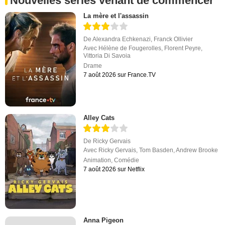
Nouvelles séries venant de commencer
La mère et l'assassin
De
Alexandra Echkenazi
,
Franck Ollivier
Avec
Hélène de Fougerolles
,
Florent Peyre
,
Vittoria Di Savoia
Drame
7 août 2026 sur France.TV
Alley Cats
De
Ricky Gervais
Avec
Ricky Gervais
,
Tom Basden
,
Andrew Brooke
Animation
,
Comédie
7 août 2026 sur Netflix
Anna Pigeon