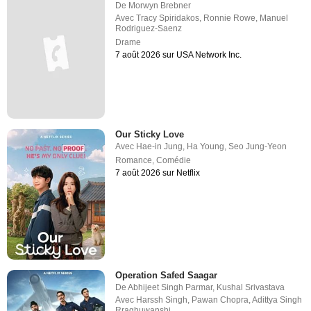
De
Morwyn Brebner
Avec
Tracy Spiridakos
,
Ronnie Rowe
,
Manuel
Rodriguez-Saenz
Drame
7 août 2026 sur USA Network Inc.
Our Sticky Love
Avec
Hae-in Jung
,
Ha Young
,
Seo Jung-Yeon
Romance
,
Comédie
7 août 2026 sur Netflix
Operation Safed Saagar
De
Abhijeet Singh Parmar
,
Kushal Srivastava
Avec
Harssh Singh
,
Pawan Chopra
,
Adittya Singh
Rraghuwanshi