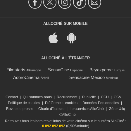
ALLOCINÉ SUR MOBILE
ALLOCINÉ À L'ÉTRANGER
Filmstarts
SensaCine
Beyazperde
Allemagne
Espagne
Turquie
AdoroCinema
Sensacine México
Brésil
Mexique
Contact
|
Qui sommes-nous
|
Recrutement
|
Publicité
|
CGU
|
CGV
|
Politique de cookies
|
Préférences cookies
|
Données Personnelles
|
Revue de presse
|
Charte d'écriture
|
Les services AlloCiné
|
Gérer Utiq
|
©AlloCiné
Retrouvez tous les horaires et infos de votre cinéma sur le numéro AlloCiné :
0 892 892 892
(0,90€/minute)