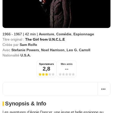
1966 - 1967
|
42 min
|
Aventure
,
Comédie
,
Espionnage
Titre original :
The Girl from U.N.C.L.E
Créée par
Sam Rolfe
Avec
Stefanie Powers
,
Noel Harrison
,
Leo G. Carroll
Nationalité
U.S.A.
Spectateurs
Mes amis
2,8
--
Synopsis & Info
Les aventures d'Annie Dancer, une jeune et belle espionne au