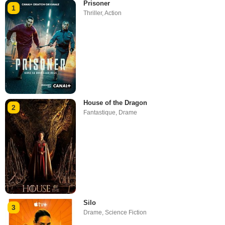
Prisoner
1
Thriller
,
Action
House of the Dragon
2
Fantastique
,
Drame
Silo
3
Drame
,
Science Fiction