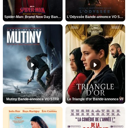
Spider-Man: Brand New Day Bande-annonce VO STFR
L'Odyssée Bande-annonce VO STFR
Mutiny Bande-annonce VO STFR
Le Triangle d'or Bande-annonce VF