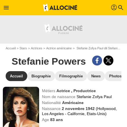
profil
menu
search
Accueil
Stars
Actrices
Actrice américaine
Stefanie Zofya Paul dit Stefanie Powers
Stefanie Powers
Accueil
Biographie
Filmographie
News
Photos
Métiers
Actrice
,
Productrice
Nom de naissance
Stefanie Zofya Paul
Nationalité
Américaine
Naissance
2 novembre 1942
(Hollywood,
Los Angeles - Californie, Etats-Unis)
Age
83
ans