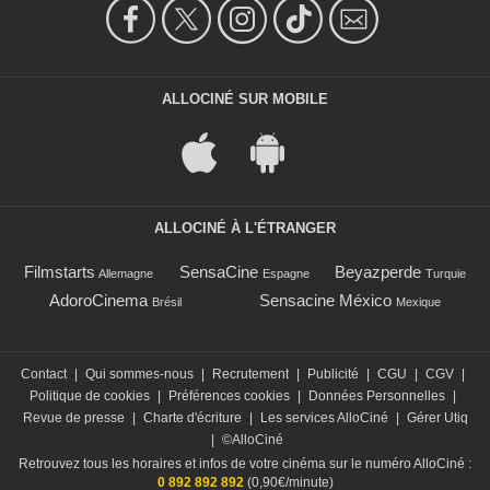
ALLOCINÉ SUR MOBILE
ALLOCINÉ À L'ÉTRANGER
Filmstarts
SensaCine
Beyazperde
Allemagne
Espagne
Turquie
AdoroCinema
Sensacine México
Brésil
Mexique
Contact
|
Qui sommes-nous
|
Recrutement
|
Publicité
|
CGU
|
CGV
|
Politique de cookies
|
Préférences cookies
|
Données Personnelles
|
Revue de presse
|
Charte d'écriture
|
Les services AlloCiné
|
Gérer Utiq
|
©AlloCiné
Retrouvez tous les horaires et infos de votre cinéma sur le numéro AlloCiné :
0 892 892 892
(0,90€/minute)