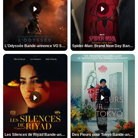
L'Odyssée Bande-annonce VO STFR
Spider-Man: Brand New Day Bande-annonce VO STFR
Les Silences de Riyad Bande-annonce VO STFR
Des Fleurs pour Tokyo Bande-annonce VO STFR