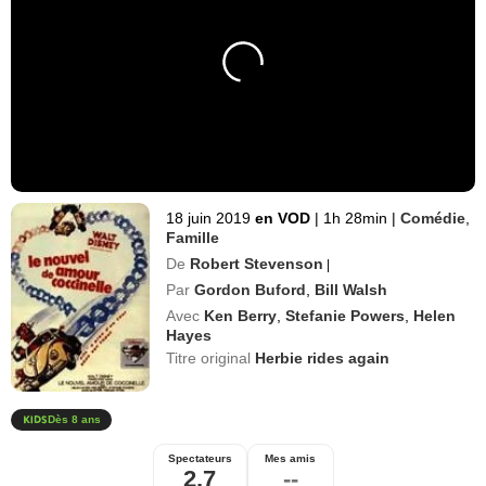
18 juin 2019
en VOD
|
1h 28min
|
Comédie
,
Famille
De
Robert Stevenson
|
Par
Gordon Buford
,
Bill Walsh
Avec
Ken Berry
,
Stefanie Powers
,
Helen
Hayes
Titre original
Herbie rides again
Dès 8 ans
Spectateurs
Mes amis
2,7
--