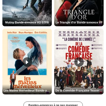
Mutiny Bande-annonce VO STFR
Le Triangle d'or Bande-annonce VF
Les Matins merveilleux Bande-annonce VF
De la Comédie-Française Teaser VF
Bandes-annonces à ne pas manquer