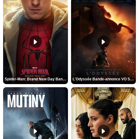
Spider-Man: Brand New Day Bande-annonce VO STFR
L'Odyssée Bande-annonce VO STFR