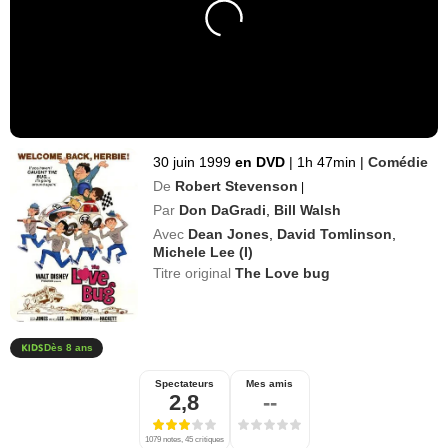
30 juin 1999
en DVD
|
1h 47min
|
Comédie
De
Robert Stevenson
|
Par
Don DaGradi
,
Bill Walsh
Avec
Dean Jones
,
David Tomlinson
,
Michele Lee (I)
Titre original
The Love bug
Dès 8 ans
Spectateurs
Mes amis
2,8
--
1079 notes, 45 critiques