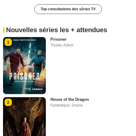
Top consultations des séries TV
Nouvelles séries les + attendues
Prisoner
1
Thriller
,
Action
House of the Dragon
2
Fantastique
,
Drame