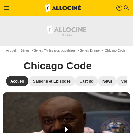
profil
menu
search
Accueil
Séries
Séries TV les plus populaires
Séries Drame
Chicago Code
Chicago Code
Accueil
Saisons et Episodes
Casting
News
Vidéo