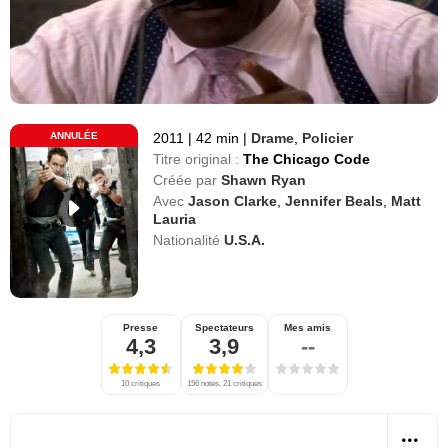
ANNULÉE
2011
|
42 min
|
Drame
,
Policier
Titre original :
The Chicago Code
Créée par
Shawn Ryan
Avec
Jason Clarke
,
Jennifer Beals
,
Matt
Lauria
Nationalité
U.S.A.
Presse
Spectateurs
Mes amis
4,3
3,9
--
10 critiques
156 notes, 21 critiques