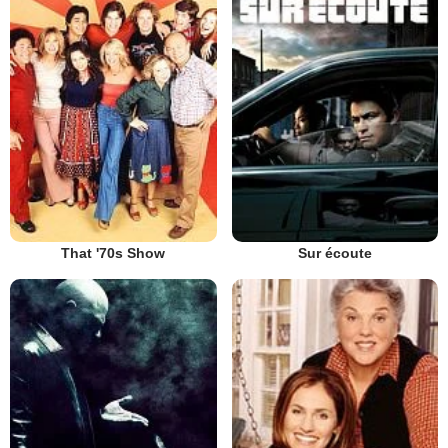
That '70s Show
Sur écoute