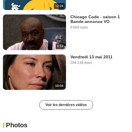
12:24
Chicago Code - saison 1
Bande-annonce VO
6 669 vues
1:12
Vendredi 13 mai 2011
394 239 vues
10:04
Voir les dernières vidéos
Photos