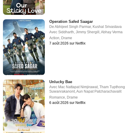
Operation Safed Saagar
De
Abhijeet Singh Parmar
,
Kushal Srivastava
Avec
Siddharth
,
Jimmy Shergill
,
Abhay Verma
Action
,
Drame
7 août 2026 sur Netflix
Unlucky Bae
Avec
Mac Nattapat Nimjirawat
,
Tham Tupthong
Suwanrakanont
,
Aun Napat Patcharachavalit
Romance
,
Drame
6 août 2026 sur Netflix