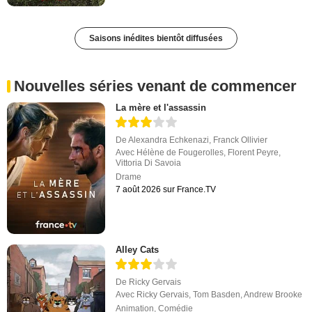
Saisons inédites bientôt diffusées
Nouvelles séries venant de commencer
La mère et l'assassin
De
Alexandra Echkenazi
,
Franck Ollivier
Avec
Hélène de Fougerolles
,
Florent Peyre
,
Vittoria Di Savoia
Drame
7 août 2026 sur France.TV
Alley Cats
De
Ricky Gervais
Avec
Ricky Gervais
,
Tom Basden
,
Andrew Brooke
Animation
,
Comédie