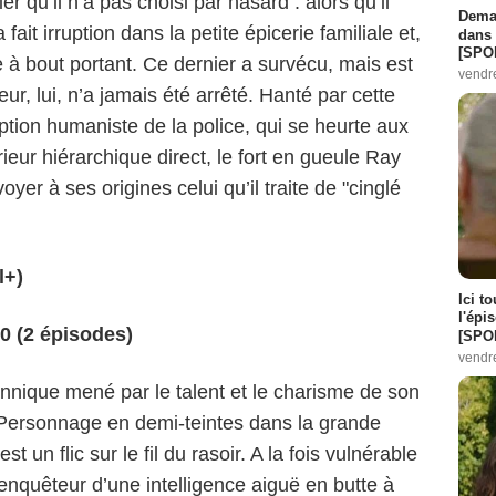
er qu’il n’a pas choisi par hasard : alors qu’il
Demai
fait irruption dans la petite épicerie familiale et,
dans 
[SPO
e à bout portant. Ce dernier a survécu, mais est
vendr
r, lui, n’a jamais été arrêté. Hanté par cette
tion humaniste de la police, qui se heurte aux
ur hiérarchique direct, le fort en gueule Ray
er à ses origines celui qu’il traite de "cinglé
l+)
Ici t
l'épi
50 (2 épisodes)
[SPO
vendr
annique mené par le talent et le charisme de son
 Personnage en demi-teintes dans la grande
st un flic sur le fil du rasoir. A la fois vulnérable
 enquêteur d’une intelligence aiguë en butte à