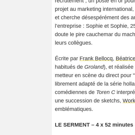
recrutement ; un poste en or pour
projet au marketing international
et cherche désespérément des am
l’entreprise : Sophie et Sophie, 
doute le pire cauchemar du mach
leurs collègues.
Écrite par
Frank Bellocq
,
Béatric
habitués de
Groland
), et réalisé
metteur en scène du direct pou
librement adapté de la série hol
comédiennes de
Toren C
interpré
une succession de sketchs,
Worki
emblématiques.
LE SERMENT – 4 x 52 minutes 