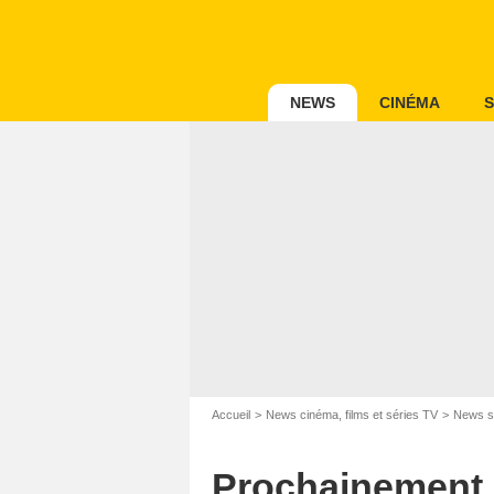
NEWS
CINÉMA
S
Accueil
News cinéma, films et séries TV
News s
Prochainement s