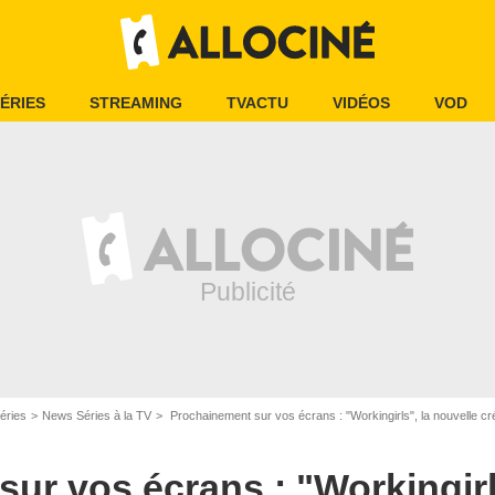
ÉRIES
STREAMING
TVACTU
VIDÉOS
VOD
éries
News Séries à la TV
Prochainement sur vos écrans : "Workingirls", la nouvelle cré
ur vos écrans : "Workingirl