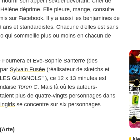
 nourrir son appétit sexuel dévorant. Chef de
, Hélène déprime. Elle pleure, mange, consulte
is sur Facebook. Il y a aussi les benjamines de
25 ans et standardistes. Chacune d'elles est sans
o qui sommeille plus ou moins en chacun de
e Fournera
et
Eve-Sophie Santerre
(des
e par
Sylvain Fusée
(réalisateur de sketchs et
r "LES GUIGNOLS"
), ce 12 x 13 minutes est
landaise
Toren C
. Mais là où les auteurs-
taient plus de quatre-vingts personnages dans
ngirls
se concentre sur six personnages
(Arte)
Ne