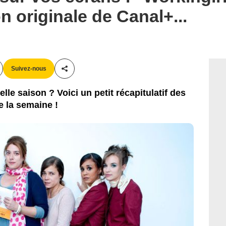
n originale de Canal+...
Suivez-nous
Partager cet article
lle saison ? Voici un petit récapitulatif des
 la semaine !