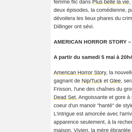
femme flic dans
Plus belle la vie
,
deux épisodes, la comédienne, par
dévoilera les lieux phares du cri
Dillinger ont sévi.
AMERICAN HORROR STORY – Sa
A partir du samedi 5 mai à 20h
American Horror Story
, la nouvel
gagnant de
Nip/Tuck
et
Glee
, se
Frisson, l'une des chaînes du gro
Dead Set
. Angoissante et gore à 
coeur d'un manoir "hanté" de styl
L'intrigue est amorcée avec l'arr
apparence seulement, à la reche
maison, Vivien, la mère ébranlée 