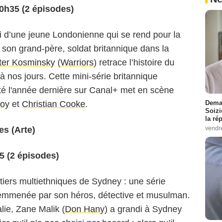
20h35 (2 épisodes)
ui d’une jeune Londonienne qui se rend pour la
e son grand-père, soldat britannique dans la
ter Kosminsky
(
Warriors
) retrace l’histoire du
 à nos jours. Cette mini-série britannique
té l'année dernière sur Canal+ met en scène
Demai
Foy
et
Christian Cooke
.
Soizi
la ré
vendr
s (Arte)
35 (2 épisodes)
tiers multiethniques de Sydney : une série
, emmenée par son héros, détective et musulman.
alie, Zane Malik (
Don Hany
) a grandi à Sydney