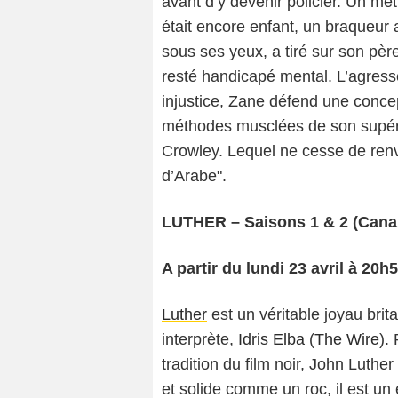
avant d’y devenir policier. Un méti
était encore enfant, un braqueur a 
sous ses yeux, a tiré sur son pèr
resté handicapé mental. L’agresseu
injustice, Zane défend une concep
méthodes musclées de son supérie
Crowley. Lequel ne cesse de renvoy
d’Arabe".
LUTHER – Saisons 1 & 2 (Cana
A partir du lundi 23 avril à 20h
Luther
est un véritable joyau brit
interprète,
Idris Elba
(
The Wire
).
tradition du film noir, John Luther e
et solide comme un roc, il est un