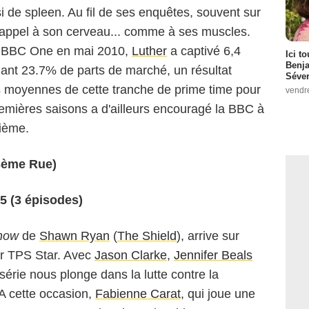
 de spleen. Au fil de ses enquêtes, souvent sur
 appel à son cerveau... comme à ses muscles.
ur BBC One en mai 2010,
Luther
a captivé 6,4
Ici t
Benj
nant 23.7% de parts de marché, un résultat
Séver
 moyennes de cette tranche de prime time pour
vendr
emières saisons a d'ailleurs encouragé la BBC à
sième.
3ème Rue)
45 (3 épisodes)
how
de
Shawn Ryan
(
The Shield
), arrive sur
r TPS Star. Avec
Jason Clarke
,
Jennifer Beals
a série nous plonge dans la lutte contre la
 A cette occasion,
Fabienne Carat
, qui joue une