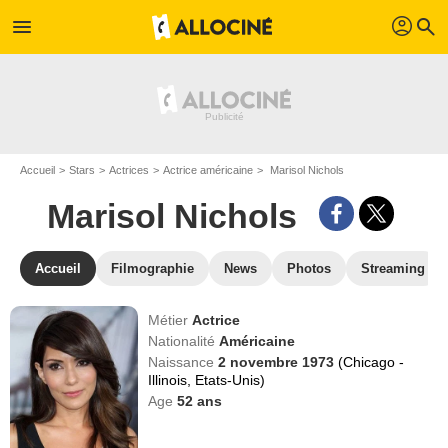
profil
menu
search
Accueil
Stars
Actrices
Actrice américaine
Marisol Nichols
Marisol Nichols
Accueil
Filmographie
News
Photos
Streaming
Métier
Actrice
Nationalité
Américaine
Naissance
2 novembre 1973
(Chicago -
Illinois, Etats-Unis)
Age
52
ans