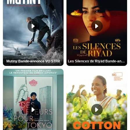
Mutiny Bande-annonce VO STFR
Les Silences de Riyad Bande-annonce VO STFR