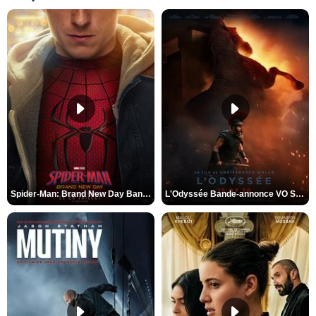
Spider-Man: Brand New Day Bande-annonce VO STFR
L'Odyssée Bande-annonce VO STFR