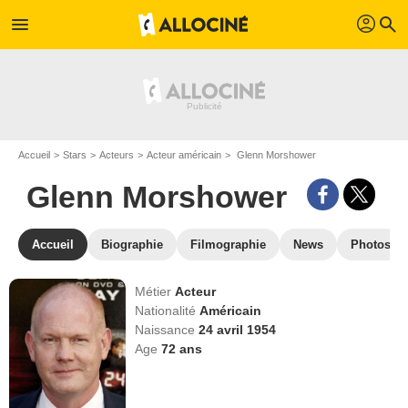
profil
menu
search
Accueil
Stars
Acteurs
Acteur américain
Glenn Morshower
Glenn Morshower
Accueil
Biographie
Filmographie
News
Photos
Métier
Acteur
Nationalité
Américain
Naissance
24 avril 1954
Age
72
ans