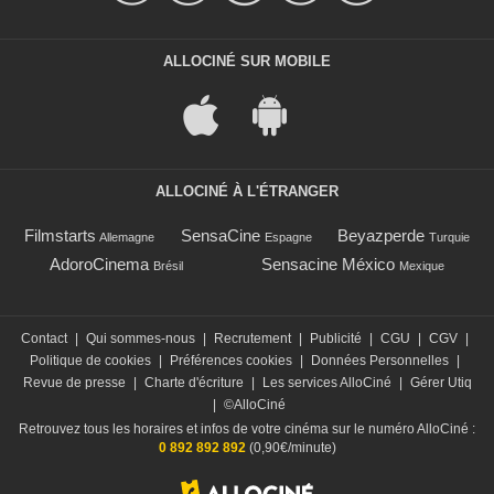
ALLOCINÉ SUR MOBILE
ALLOCINÉ À L'ÉTRANGER
Filmstarts
SensaCine
Beyazperde
Allemagne
Espagne
Turquie
AdoroCinema
Sensacine México
Brésil
Mexique
Contact
|
Qui sommes-nous
|
Recrutement
|
Publicité
|
CGU
|
CGV
|
Politique de cookies
|
Préférences cookies
|
Données Personnelles
|
Revue de presse
|
Charte d'écriture
|
Les services AlloCiné
|
Gérer Utiq
|
©AlloCiné
Retrouvez tous les horaires et infos de votre cinéma sur le numéro AlloCiné :
0 892 892 892
(0,90€/minute)