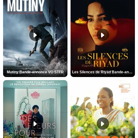
Mutiny Bande-annonce VO STFR
Les Silences de Riyad Bande-annonce VO STFR