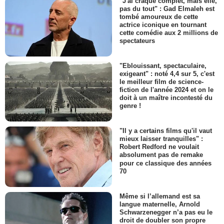
"J'ai craqué complet, mais elle,
pas du tout" : Gad Elmaleh est
tombé amoureux de cette
actrice iconique en tournant
cette comédie aux 2 millions de
spectateurs
"Eblouissant, spectaculaire,
exigeant" : noté 4,4 sur 5, c'est
le meilleur film de science-
fiction de l'année 2024 et on le
doit à un maître incontesté du
genre !
"Il y a certains films qu'il vaut
mieux laisser tranquilles" :
Robert Redford ne voulait
absolument pas de remake
pour ce classique des années
70
Même si l’allemand est sa
langue maternelle, Arnold
Schwarzenegger n’a pas eu le
droit de doubler son propre