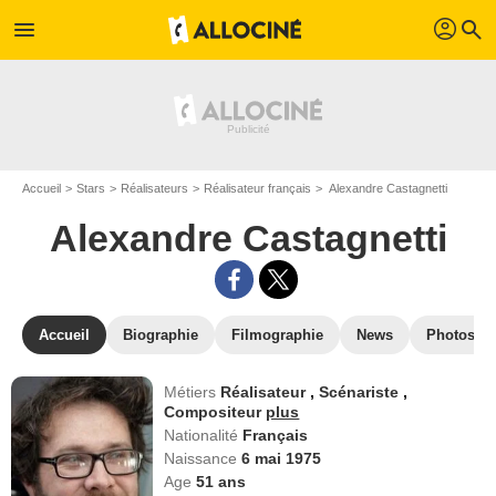
profil
menu
search
Accueil
Stars
Réalisateurs
Réalisateur français
Alexandre Castagnetti
Alexandre Castagnetti
Accueil
Biographie
Filmographie
News
Photos
Métiers
Réalisateur
,
Scénariste
,
Compositeur
plus
Nationalité
Français
Naissance
6 mai 1975
Age
51
ans