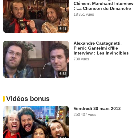
Clément Marchand Interview
: La Chanson du Dimanche
18 351 vues
6:41
Alexandre Castagnetti,
Pierric Gantelmi d'Ille
Interview : Les Invincibles
730 vues
6:52
Vidéos bonus
Vendredi 30 mars 2012
253 437 vues