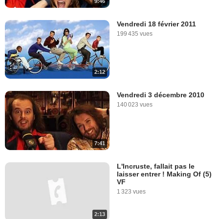
9:46
Vendredi 18 février 2011
199 435 vues
2:12
Vendredi 3 décembre 2010
140 023 vues
7:41
L'Incruste, fallait pas le
laisser entrer ! Making Of (5)
VF
1 323 vues
2:13