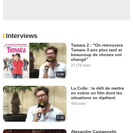
Interviews
Tamara 2 : "On retrouvera
Tamara 3 ans plus tard et
beaucoup de choses ont
changé"
27 176 vues
0:48
La Colle : le défi de mettre
en scène un film dont les
situations se répètent
450 vues
1:32
Alexandre Castagnetti,