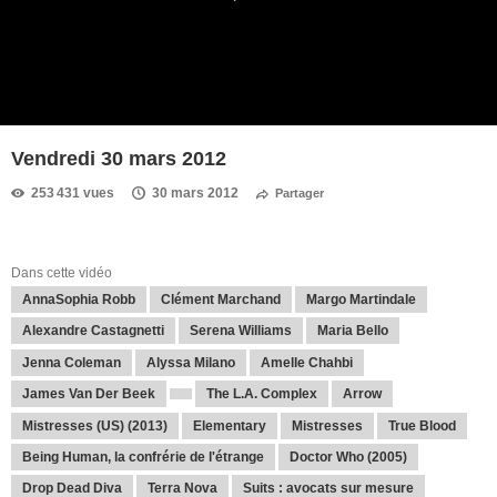
Vendredi 30 mars 2012
253 431 vues
30 mars 2012
Partager
Dans cette vidéo
AnnaSophia Robb
Clément Marchand
Margo Martindale
Alexandre Castagnetti
Serena Williams
Maria Bello
Jenna Coleman
Alyssa Milano
Amelle Chahbi
James Van Der Beek
The L.A. Complex
Arrow
Mistresses (US) (2013)
Elementary
Mistresses
True Blood
Being Human, la confrérie de l'étrange
Doctor Who (2005)
Drop Dead Diva
Terra Nova
Suits : avocats sur mesure