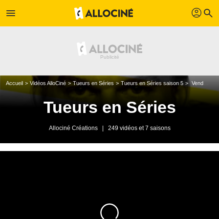
profil
menu
search
Accueil
Vidéos AlloCiné
Tueurs en Séries
Tueurs en Séries saison 5
Vendredi 30 mars 2012
Tueurs en Séries
Allociné Créations
|
249 vidéos et 7 saisons