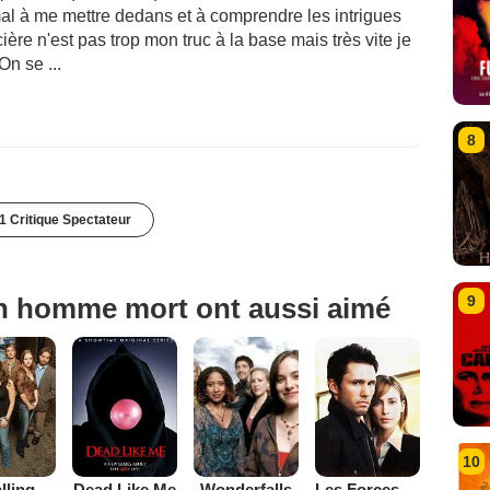
mal à me mettre dedans et à comprendre les intrigues
ière n'est pas trop mon truc à la base mais très vite je
On se ...
8
1 Critique Spectateur
n homme mort ont aussi aimé
9
10
Tru Calling : compte à rebours
Dead Like Me
Les Forces du Mal
Wonderfalls