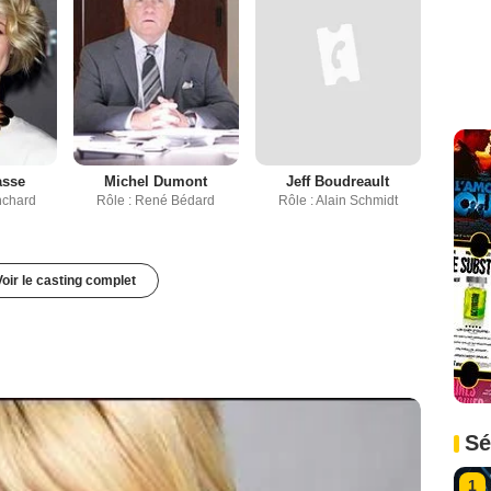
asse
Michel Dumont
Jeff Boudreault
nchard
Rôle : René Bédard
Rôle : Alain Schmidt
Voir le casting complet
Sé
1