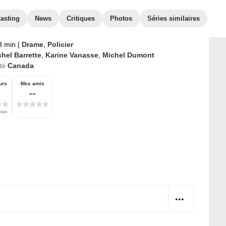
asting
News
Critiques
Photos
Séries similaires
3 min
|
Drame
,
Policier
hel Barrette
,
Karine Vanasse
,
Michel Dumont
té
Canada
urs
Mes amis
--
tique