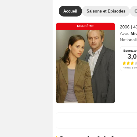
Accueil
Saisons et Episodes
C
MINI-SÉRIE
2006
|
4
Avec
Mic
Nationali
Spectate
3,0
4 notes, 1 cri