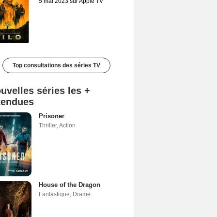
5 mai 2023 sur Apple TV
Top consultations des séries TV
uvelles séries les +
tendues
Prisoner
Thriller
,
Action
House of the Dragon
Fantastique
,
Drame