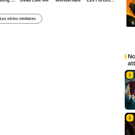
Les séries similaires
No
at
1
2