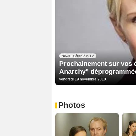
News - Séries à la TV
Prochainement sur vos é
Anarchy" déprogrammée
vendredi 19 novembre 2010
Photos