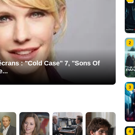
2
crans : "Cold Case" 7, "Sons Of
...
3
4