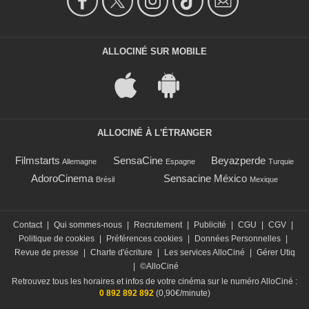
ALLOCINÉ SUR MOBILE
ALLOCINÉ À L'ÉTRANGER
Filmstarts
SensaCine
Beyazperde
Allemagne
Espagne
Turquie
AdoroCinema
Sensacine México
Brésil
Mexique
Contact
|
Qui sommes-nous
|
Recrutement
|
Publicité
|
CGU
|
CGV
|
Politique de cookies
|
Préférences cookies
|
Données Personnelles
|
Revue de presse
|
Charte d'écriture
|
Les services AlloCiné
|
Gérer Utiq
|
©AlloCiné
Retrouvez tous les horaires et infos de votre cinéma sur le numéro AlloCiné :
0 892 892 892
(0,90€/minute)