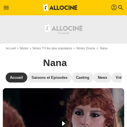
profil
menu
search
Accueil
Séries
Séries TV les plus populaires
Séries Drame
Nana
Nana
Accueil
Saisons et Episodes
Casting
News
Vidéo