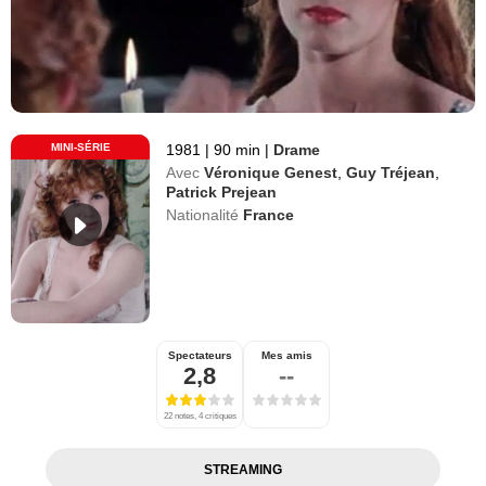
MINI-SÉRIE
1981
|
90 min
|
Drame
Avec
Véronique Genest
,
Guy Tréjean
,
Patrick Prejean
Nationalité
France
Spectateurs
Mes amis
2,8
--
22 notes, 4 critiques
STREAMING