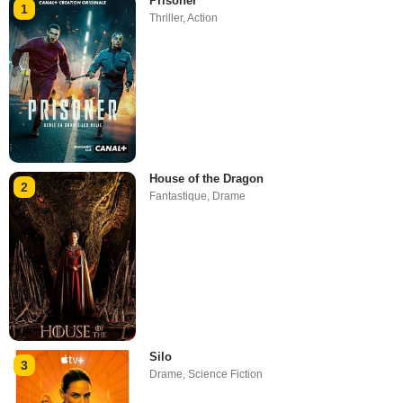
Prisoner
1
Thriller
,
Action
House of the Dragon
2
Fantastique
,
Drame
Silo
3
Drame
,
Science Fiction