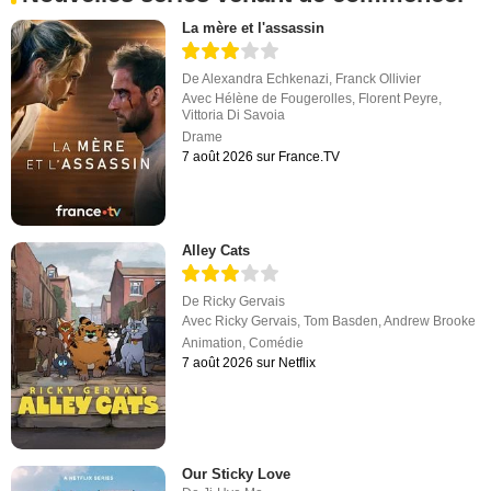
La mère et l'assassin
De
Alexandra Echkenazi
,
Franck Ollivier
Avec
Hélène de Fougerolles
,
Florent Peyre
,
Vittoria Di Savoia
Drame
7 août 2026 sur France.TV
Alley Cats
De
Ricky Gervais
Avec
Ricky Gervais
,
Tom Basden
,
Andrew Brooke
Animation
,
Comédie
7 août 2026 sur Netflix
Our Sticky Love