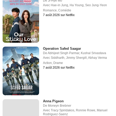
De
Ji-Hye Mo
Avec
Hae-in Jung
,
Ha Young
,
Seo Jung-Yeon
Romance
,
Comédie
7 août 2026 sur Netflix
Operation Safed Saagar
De
Abhijeet Singh Parmar
,
Kushal Srivastava
Avec
Siddharth
,
Jimmy Shergill
,
Abhay Verma
Action
,
Drame
7 août 2026 sur Netflix
Anna Pigeon
De
Morwyn Brebner
Avec
Tracy Spiridakos
,
Ronnie Rowe
,
Manuel
Rodriguez-Saenz