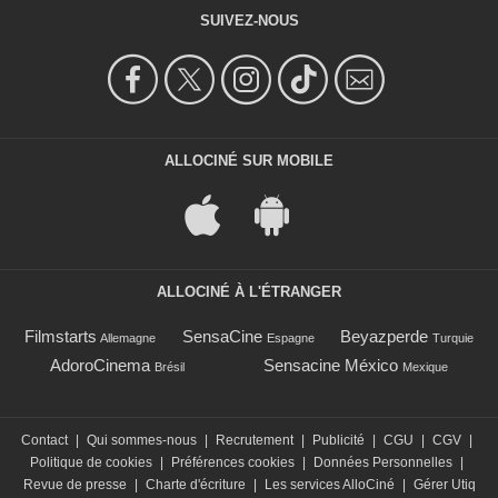
SUIVEZ-NOUS
ALLOCINÉ SUR MOBILE
ALLOCINÉ À L'ÉTRANGER
Filmstarts
SensaCine
Beyazperde
Allemagne
Espagne
Turquie
AdoroCinema
Sensacine México
Brésil
Mexique
Contact
|
Qui sommes-nous
|
Recrutement
|
Publicité
|
CGU
|
CGV
|
Politique de cookies
|
Préférences cookies
|
Données Personnelles
|
Revue de presse
|
Charte d'écriture
|
Les services AlloCiné
|
Gérer Utiq