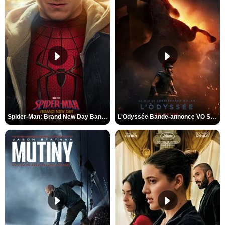
Spider-Man: Brand New Day Bande-annonce VO STFR
L'Odyssée Bande-annonce VO STFR