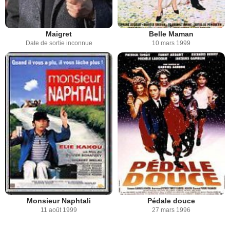
Maigret
Belle Maman
Date de sortie inconnue
10 mars 1999
Monsieur Naphtali
Pédale douce
11 août 1999
27 mars 1996