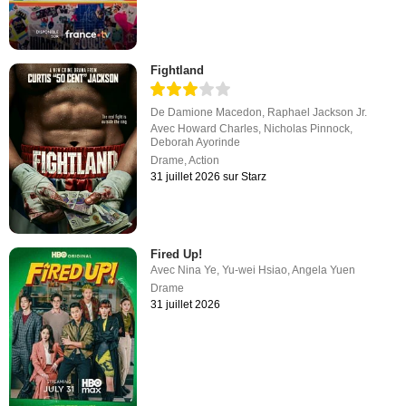
Fightland
De
Damione Macedon
,
Raphael Jackson Jr.
Avec
Howard Charles
,
Nicholas Pinnock
,
Deborah Ayorinde
Drame
,
Action
31 juillet 2026 sur Starz
Fired Up!
Avec
Nina Ye
,
Yu-wei Hsiao
,
Angela Yuen
Drame
31 juillet 2026