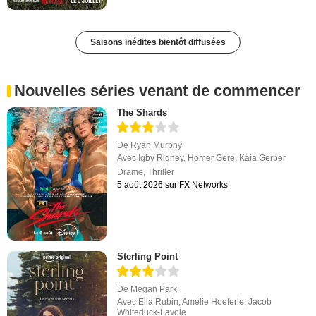
Saisons inédites bientôt diffusées
Nouvelles séries venant de commencer
The Shards
De
Ryan Murphy
Avec
Igby Rigney
,
Homer Gere
,
Kaia Gerber
Drame
,
Thriller
5 août 2026 sur FX Networks
Sterling Point
De
Megan Park
Avec
Ella Rubin
,
Amélie Hoeferle
,
Jacob
Whiteduck-Lavoie