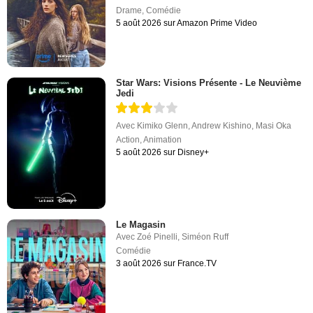
Drame
,
Comédie
5 août 2026 sur Amazon Prime Video
Star Wars: Visions Présente - Le Neuvième
Jedi
Avec
Kimiko Glenn
,
Andrew Kishino
,
Masi Oka
Action
,
Animation
5 août 2026 sur Disney+
Le Magasin
Avec
Zoé Pinelli
,
Siméon Ruff
Comédie
3 août 2026 sur France.TV