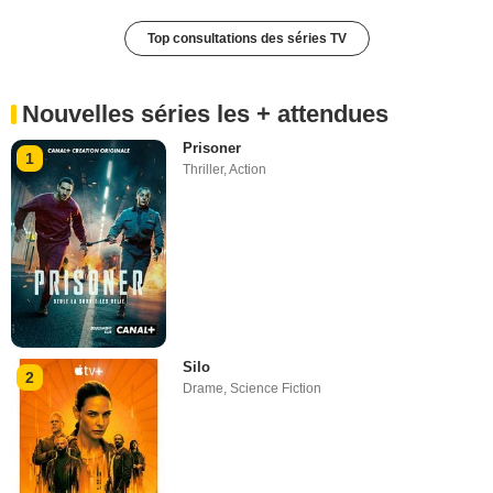
Top consultations des séries TV
Nouvelles séries les + attendues
Prisoner
1
Thriller
,
Action
Silo
2
Drame
,
Science Fiction