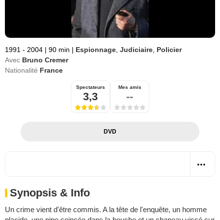
1991 - 2004
|
90 min
|
Espionnage
,
Judiciaire
,
Policier
Avec
Bruno Cremer
Nationalité
France
Spectateurs
Mes amis
3,3
--
DVD
Synopsis & Info
Un crime vient d'être commis. A la tête de l'enquête, un homme
placide, une pipe coincée dans la bouche et un chapeau vissé sur