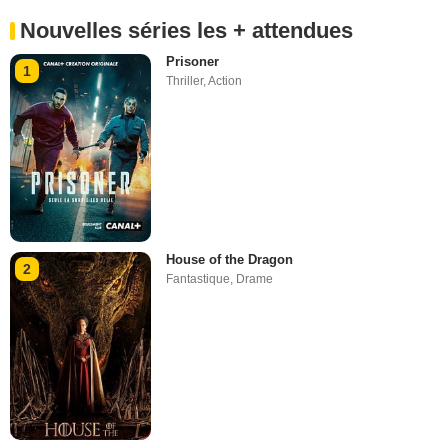
Nouvelles séries les + attendues
Prisoner
1
Thriller
,
Action
House of the Dragon
2
Fantastique
,
Drame