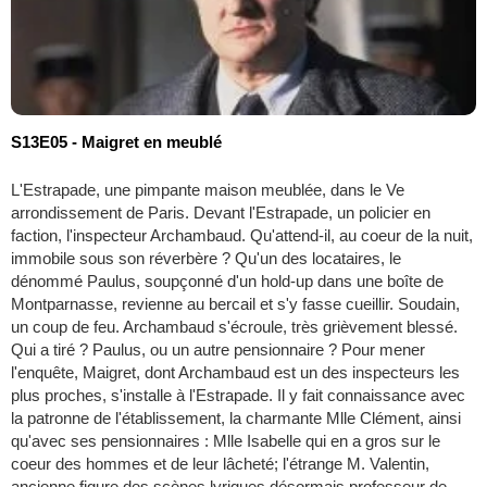
S13E05 - Maigret en meublé
L'Estrapade, une pimpante maison meublée, dans le Ve
arrondissement de Paris. Devant l'Estrapade, un policier en
faction, l'inspecteur Archambaud. Qu'attend-il, au coeur de la nuit,
immobile sous son réverbère ? Qu'un des locataires, le
dénommé Paulus, soupçonné d'un hold-up dans une boîte de
Montparnasse, revienne au bercail et s'y fasse cueillir. Soudain,
un coup de feu. Archambaud s'écroule, très grièvement blessé.
Qui a tiré ? Paulus, ou un autre pensionnaire ? Pour mener
l'enquête, Maigret, dont Archambaud est un des inspecteurs les
plus proches, s'installe à l'Estrapade. Il y fait connaissance avec
la patronne de l'établissement, la charmante Mlle Clément, ainsi
qu'avec ses pensionnaires : Mlle Isabelle qui en a gros sur le
coeur des hommes et de leur lâcheté; l'étrange M. Valentin,
ancienne figure des scènes lyriques désormais professeur de