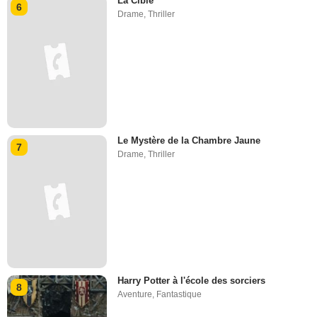
La Cible
6
Drame
,
Thriller
Le Mystère de la Chambre Jaune
7
Drame
,
Thriller
Harry Potter à l'école des sorciers
8
Aventure
,
Fantastique