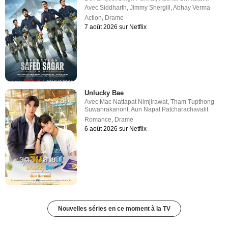
Avec
Siddharth
,
Jimmy Shergill
,
Abhay Verma
Action
,
Drame
7 août 2026 sur Netflix
Unlucky Bae
Avec
Mac Nattapat Nimjirawat
,
Tham Tupthong
Suwanrakanont
,
Aun Napat Patcharachavalit
Romance
,
Drame
6 août 2026 sur Netflix
Nouvelles séries en ce moment à la TV