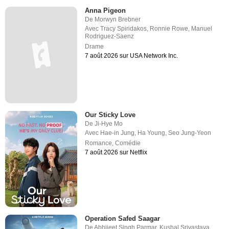
Anna Pigeon
De
Morwyn Brebner
Avec
Tracy Spiridakos
,
Ronnie Rowe
,
Manuel
Rodriguez-Saenz
Drame
7 août 2026 sur USA Network Inc.
Our Sticky Love
De
Ji-Hye Mo
Avec
Hae-in Jung
,
Ha Young
,
Seo Jung-Yeon
Romance
,
Comédie
7 août 2026 sur Netflix
Operation Safed Saagar
De
Abhijeet Singh Parmar
,
Kushal Srivastava