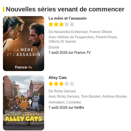
Nouvelles séries venant de commencer
La mère et l'assassin
De
Alexandra Echkenazi
,
Franck Ollivier
Avec
Hélène de Fougerolles
,
Florent Peyre
,
Vittoria Di Savoia
Drame
7 août 2026 sur France.TV
Alley Cats
De
Ricky Gervais
Avec
Ricky Gervais
,
Tom Basden
,
Andrew Brooke
Animation
,
Comédie
7 août 2026 sur Netflix