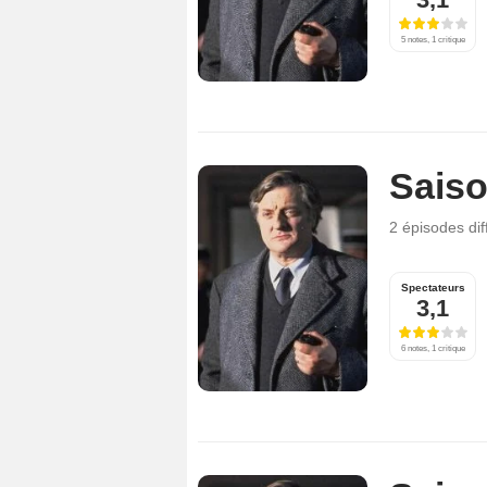
5 notes, 1 critique
Saiso
2 épisodes
di
Spectateurs
3,1
6 notes, 1 critique