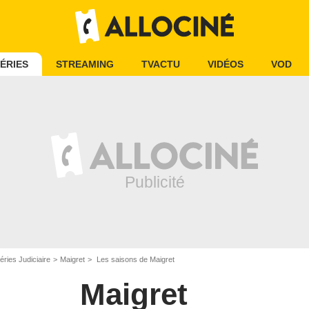
ÉRIES
STREAMING
TVACTU
VIDÉOS
VOD
éries Judiciaire
Maigret
Les saisons de Maigret
Maigret