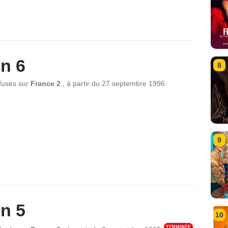
n 6
8
,
ffusés sur
France 2
à partir du
27 septembre 1996
9
n 5
10
TERMINÉE