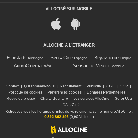
ALLOCINÉ SUR MOBILE
ALLOCINÉ À L'ÉTRANGER
Filmstarts
SensaCine
Beyazperde
Allemagne
Espagne
Turquie
AdoroCinema
Sensacine México
Brésil
Mexique
Contact
|
Qui sommes-nous
|
Recrutement
|
Publicité
|
CGU
|
CGV
|
Politique de cookies
|
Préférences cookies
|
Données Personnelles
|
Revue de presse
|
Charte d'écriture
|
Les services AlloCiné
|
Gérer Utiq
|
©AlloCiné
Retrouvez tous les horaires et infos de votre cinéma sur le numéro AlloCiné :
0 892 892 892
(0,90€/minute)