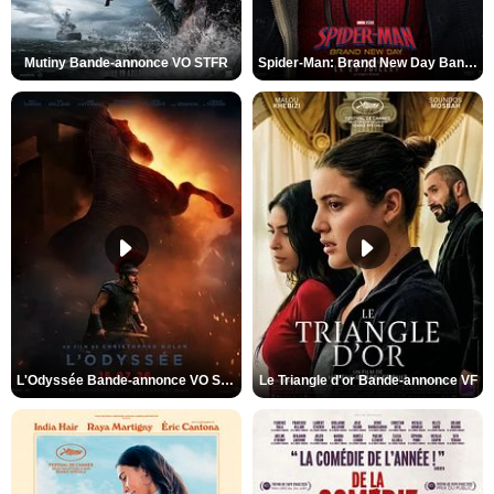
Mutiny Bande-annonce VO STFR
Spider-Man: Brand New Day Bande-annonce VO STFR
L'Odyssée Bande-annonce VO STFR
Le Triangle d'or Bande-annonce VF