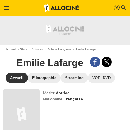
profil
menu
search
Accueil
Stars
Actrices
Actrice française
Emilie Lafarge
Emilie Lafarge
Accueil
Filmographie
Streaming
VOD, DVD
Métier
Actrice
Nationalité
Française