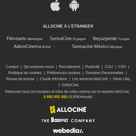
ALLOCINÉ À L'ÉTRANGER
Filmstarts
SensaCine
Beyazperde
Allemagne
Espagne
Turquie
AdoroCinema
Sensacine México
Brésil
Mexique
Contact
|
Qui sommes-nous
|
Recrutement
|
Publicité
|
CGU
|
CGV
|
Politique de cookies
|
Préférences cookies
|
Données Personnelles
|
Revue de presse
|
Charte d'écriture
|
Les services AlloCiné
|
Gérer Utiq
|
©AlloCiné
Retrouvez tous les horaires et infos de votre cinéma sur le numéro AlloCiné :
0 892 892 892
(0,90€/minute)