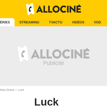
ÉRIES
STREAMING
TVACTU
VIDÉOS
VOD
éries Drame
Luck
Luck