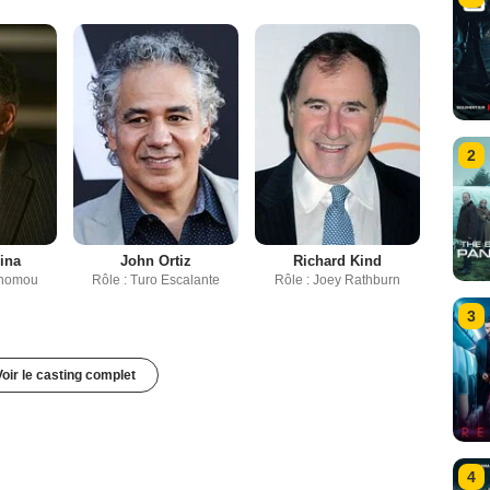
2
ina
John Ortiz
Richard Kind
onomou
Rôle : Turo Escalante
Rôle : Joey Rathburn
3
Voir le casting complet
4