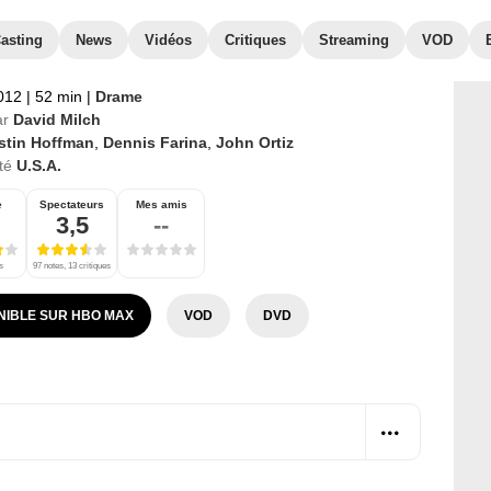
asting
News
Vidéos
Critiques
Streaming
VOD
2012
|
52 min
|
Drame
ar
David Milch
stin Hoffman
,
Dennis Farina
,
John Ortiz
té
U.S.A.
e
Spectateurs
Mes amis
3,5
--
s
97 notes, 13 critiques
NIBLE SUR HBO MAX
VOD
DVD