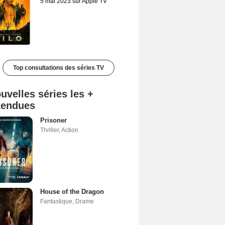
5 mai 2023 sur Apple TV
Top consultations des séries TV
uvelles séries les +
tendues
Prisoner
Thriller
,
Action
House of the Dragon
Fantastique
,
Drame