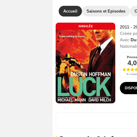
Accueil
Saisons et Episodes
C
ANNULÉE
2011 - 
Créée p
Avec
Du
Nationali
Press
4,0
11 critique
DISPO