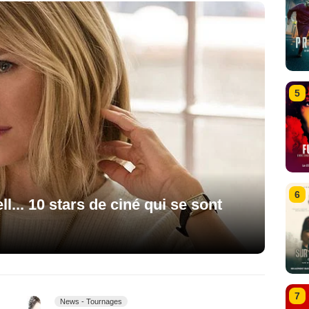
5
6
l... 10 stars de ciné qui se sont
7
News - Tournages