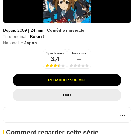
Depuis 2009
|
24 min
|
Comédie musicale
Titre original :
Keion !
Nationalité
Japon
Spectateurs
Mes amis
3,4
--
REGARDER SUR M6+
DVD
Comment regarder cette série