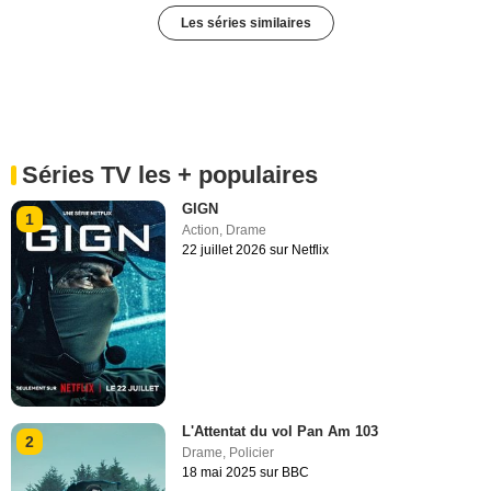
Les séries similaires
Séries TV les + populaires
GIGN
1
Action
,
Drame
22 juillet 2026 sur Netflix
L'Attentat du vol Pan Am 103
2
Drame
,
Policier
18 mai 2025 sur BBC