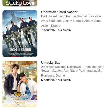
Operation Safed Saagar
De
Abhijeet Singh Parmar
,
Kushal Srivastava
Avec
Siddharth
,
Jimmy Shergill
,
Abhay Verma
Action
,
Drame
7 août 2026 sur Netflix
Unlucky Bae
Avec
Mac Nattapat Nimjirawat
,
Tham Tupthong
Suwanrakanont
,
Aun Napat Patcharachavalit
Romance
,
Drame
6 août 2026 sur Netflix