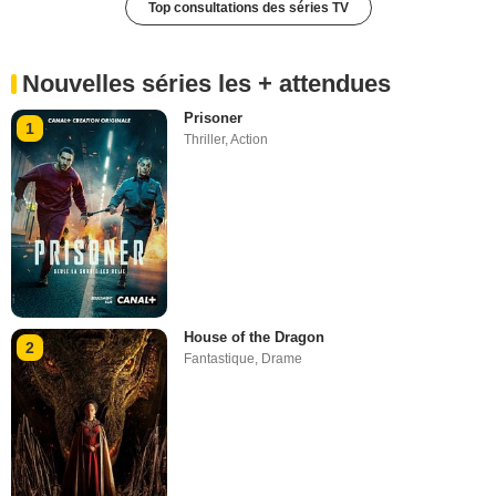
Top consultations des séries TV
Nouvelles séries les + attendues
Prisoner
1
Thriller
,
Action
House of the Dragon
2
Fantastique
,
Drame