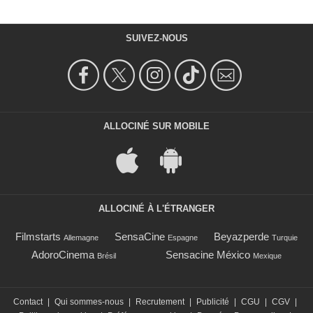
SUIVEZ-NOUS
ALLOCINÉ SUR MOBILE
ALLOCINÉ À L'ÉTRANGER
Filmstarts
SensaCine
Beyazperde
Allemagne
Espagne
Turquie
AdoroCinema
Sensacine México
Brésil
Mexique
Contact
|
Qui sommes-nous
|
Recrutement
|
Publicité
|
CGU
|
CGV
|