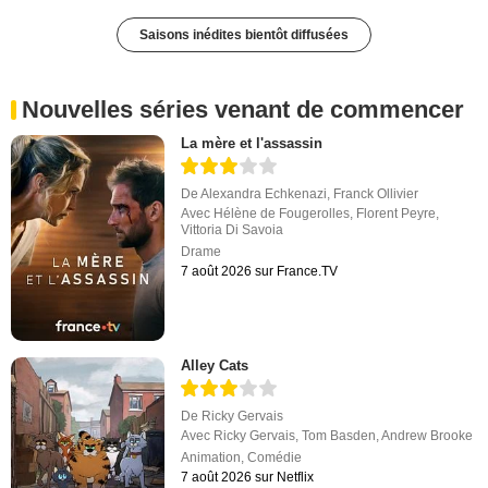
Saisons inédites bientôt diffusées
Nouvelles séries venant de commencer
La mère et l'assassin
De
Alexandra Echkenazi
,
Franck Ollivier
Avec
Hélène de Fougerolles
,
Florent Peyre
,
Vittoria Di Savoia
Drame
7 août 2026 sur France.TV
Alley Cats
De
Ricky Gervais
Avec
Ricky Gervais
,
Tom Basden
,
Andrew Brooke
Animation
,
Comédie
7 août 2026 sur Netflix