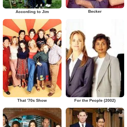
Becker
According to Jim
That '70s Show
For the People (2002)