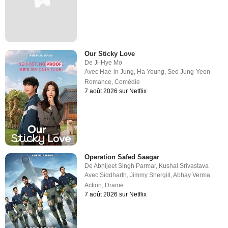
Our Sticky Love
De
Ji-Hye Mo
Avec
Hae-in Jung
,
Ha Young
,
Seo Jung-Yeon
Romance
,
Comédie
7 août 2026 sur Netflix
Operation Safed Saagar
De
Abhijeet Singh Parmar
,
Kushal Srivastava
Avec
Siddharth
,
Jimmy Shergill
,
Abhay Verma
Action
,
Drame
7 août 2026 sur Netflix