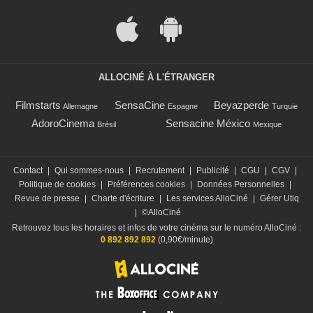
ALLOCINÉ À L'ÉTRANGER
Filmstarts
SensaCine
Beyazperde
Allemagne
Espagne
Turquie
AdoroCinema
Sensacine México
Brésil
Mexique
Contact
|
Qui sommes-nous
|
Recrutement
|
Publicité
|
CGU
|
CGV
|
Politique de cookies
|
Préférences cookies
|
Données Personnelles
|
Revue de presse
|
Charte d'écriture
|
Les services AlloCiné
|
Gérer Utiq
|
©AlloCiné
Retrouvez tous les horaires et infos de votre cinéma sur le numéro AlloCiné :
0 892 892 892
(0,90€/minute)