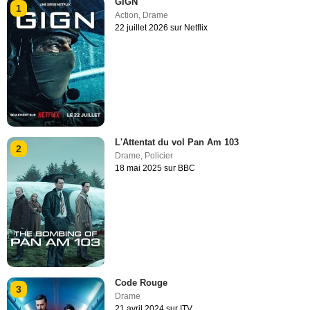
GIGN
1
Action
,
Drame
22 juillet 2026 sur Netflix
L'Attentat du vol Pan Am 103
2
Drame
,
Policier
18 mai 2025 sur BBC
Code Rouge
3
Drame
21 avril 2024 sur ITV