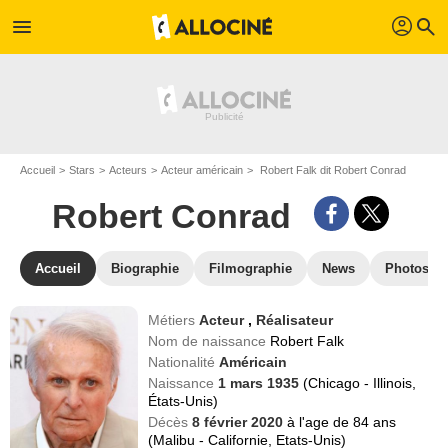
profil
menu
search
Accueil
Stars
Acteurs
Acteur américain
Robert Falk dit Robert Conrad
Robert Conrad
Accueil
Biographie
Filmographie
News
Photos
Métiers
Acteur
,
Réalisateur
Nom de naissance
Robert Falk
Nationalité
Américain
Naissance
1 mars 1935
(Chicago - Illinois,
États-Unis)
Décès
8 février 2020
à l'age de 84 ans
(Malibu - Californie, Etats-Unis)