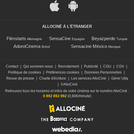
ALLOCINÉ À L'ÉTRANGER
Filmstarts
SensaCine
Beyazperde
Allemagne
Espagne
Turquie
AdoroCinema
Sensacine México
Brésil
Mexique
Contact
|
Qui sommes-nous
|
Recrutement
|
Publicité
|
CGU
|
CGV
|
Politique de cookies
|
Préférences cookies
|
Données Personnelles
|
Revue de presse
|
Charte d'écriture
|
Les services AlloCiné
|
Gérer Utiq
|
©AlloCiné
Retrouvez tous les horaires et infos de votre cinéma sur le numéro AlloCiné :
0 892 892 892
(0,90€/minute)