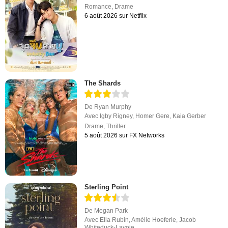
Romance
,
Drame
6 août 2026 sur Netflix
The Shards
De
Ryan Murphy
Avec
Igby Rigney
,
Homer Gere
,
Kaia Gerber
Drame
,
Thriller
5 août 2026 sur FX Networks
Sterling Point
De
Megan Park
Avec
Ella Rubin
,
Amélie Hoeferle
,
Jacob
Whiteduck-Lavoie