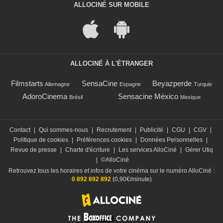
ALLOCINÉ SUR MOBILE
ALLOCINÉ À L'ÉTRANGER
Filmstarts
SensaCine
Beyazperde
Allemagne
Espagne
Turquie
AdoroCinema
Sensacine México
Brésil
Mexique
Contact
|
Qui sommes-nous
|
Recrutement
|
Publicité
|
CGU
|
CGV
|
Politique de cookies
|
Préférences cookies
|
Données Personnelles
|
Revue de presse
|
Charte d'écriture
|
Les services AlloCiné
|
Gérer Utiq
|
©AlloCiné
Retrouvez tous les horaires et infos de votre cinéma sur le numéro AlloCiné :
0 892 892 892
(0,90€/minute)