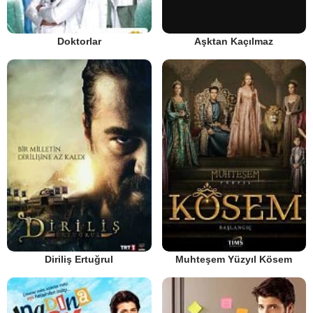
Doktorlar
Aşktan Kaçılmaz
Diriliş Ertuğrul
Muhteşem Yüzyıl Kösem