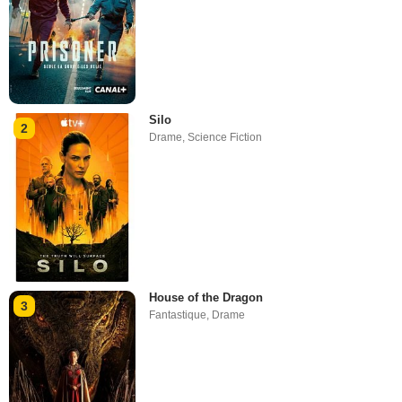
Silo
2
Drame
,
Science Fiction
House of the Dragon
3
Fantastique
,
Drame