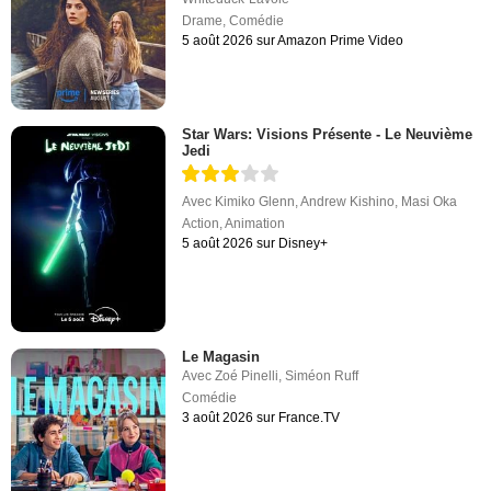
Drame
,
Comédie
5 août 2026 sur Amazon Prime Video
Star Wars: Visions Présente - Le Neuvième
Jedi
Avec
Kimiko Glenn
,
Andrew Kishino
,
Masi Oka
Action
,
Animation
5 août 2026 sur Disney+
Le Magasin
Avec
Zoé Pinelli
,
Siméon Ruff
Comédie
3 août 2026 sur France.TV