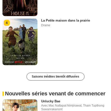
La Petite maison dans la prairie
4
Drame
Saisons inédites bientôt diffusées
Nouvelles séries venant de commencer
Unlucky Bae
Avec
Mac Nattapat Nimjirawat
,
Tham Tupthong
Suwanrakanont