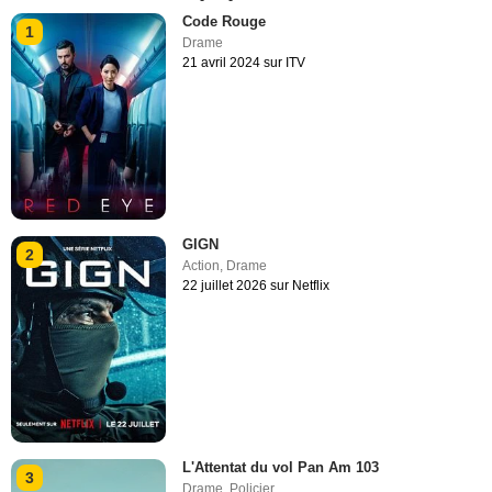
Code Rouge
1
Drame
21 avril 2024 sur ITV
GIGN
2
Action
,
Drame
22 juillet 2026 sur Netflix
L'Attentat du vol Pan Am 103
3
Drame
,
Policier