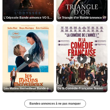
L'Odyssée Bande-annonce VO STFR
Le Triangle d'or Bande-annonce VF
Les Matins merveilleux Bande-annonce VF
De la Comédie-Française Teaser VF
Bandes-annonces à ne pas manquer