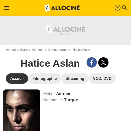
profil
menu
search
Accueil
Stars
Actrices
Actrice turque
Hatice Aslan
Hatice Aslan
Accueil
Filmographie
Streaming
VOD, DVD
Métier
Actrice
Nationalité
Turque