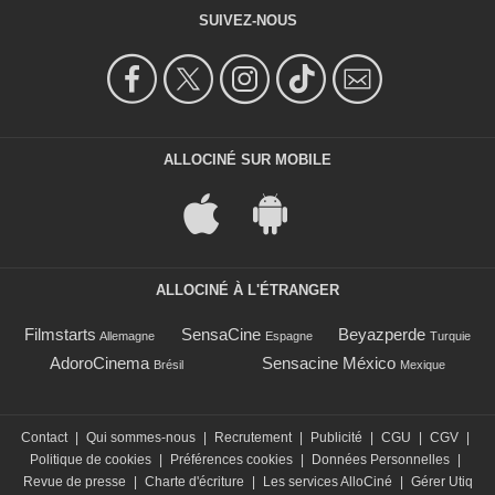
SUIVEZ-NOUS
ALLOCINÉ SUR MOBILE
ALLOCINÉ À L'ÉTRANGER
Filmstarts
SensaCine
Beyazperde
Allemagne
Espagne
Turquie
AdoroCinema
Sensacine México
Brésil
Mexique
Contact
|
Qui sommes-nous
|
Recrutement
|
Publicité
|
CGU
|
CGV
|
Politique de cookies
|
Préférences cookies
|
Données Personnelles
|
Revue de presse
|
Charte d'écriture
|
Les services AlloCiné
|
Gérer Utiq