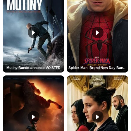
Mutiny Bande-annonce VO STFR
Spider-Man: Brand New Day Bande-annonce VO STFR