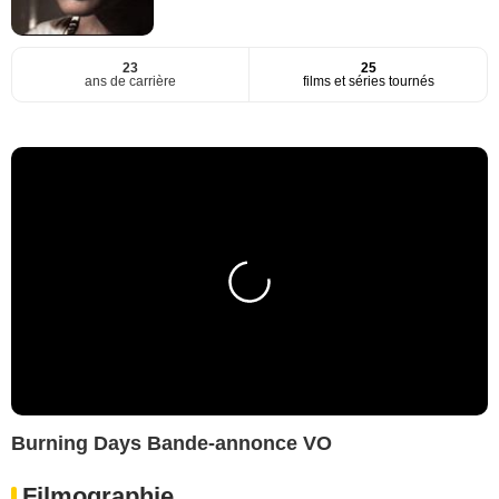
23
25
ans de carrière
films et séries tournés
Burning Days Bande-annonce VO
Filmographie