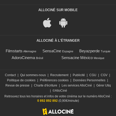
ALLOCINÉ SUR MOBILE
ALLOCINÉ À L'ÉTRANGER
Filmstarts
SensaCine
Beyazperde
Allemagne
Espagne
Turquie
AdoroCinema
Sensacine México
Brésil
Mexique
Contact
|
Qui sommes-nous
|
Recrutement
|
Publicité
|
CGU
|
CGV
|
Politique de cookies
|
Préférences cookies
|
Données Personnelles
|
Revue de presse
|
Charte d'écriture
|
Les services AlloCiné
|
Gérer Utiq
|
©AlloCiné
Retrouvez tous les horaires et infos de votre cinéma sur le numéro AlloCiné :
0 892 892 892
(0,90€/minute)