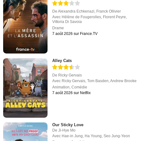
De
Alexandra Echkenazi
,
Franck Ollivier
Avec
Hélène de Fougerolles
,
Florent Peyre
,
Vittoria Di Savoia
Drame
7 août 2026 sur France.TV
Alley Cats
De
Ricky Gervais
Avec
Ricky Gervais
,
Tom Basden
,
Andrew Brooke
Animation
,
Comédie
7 août 2026 sur Netflix
Our Sticky Love
De
Ji-Hye Mo
Avec
Hae-in Jung
,
Ha Young
,
Seo Jung-Yeon