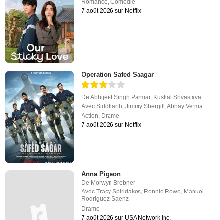
Romance
,
Comédie
7 août 2026 sur Netflix
Operation Safed Saagar
De
Abhijeet Singh Parmar
,
Kushal Srivastava
Avec
Siddharth
,
Jimmy Shergill
,
Abhay Verma
Action
,
Drame
7 août 2026 sur Netflix
Anna Pigeon
De
Morwyn Brebner
Avec
Tracy Spiridakos
,
Ronnie Rowe
,
Manuel
Rodriguez-Saenz
Drame
7 août 2026 sur USA Network Inc.