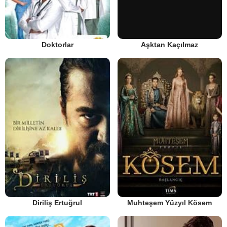
Doktorlar
Aşktan Kaçılmaz
Diriliş Ertuğrul
Muhteşem Yüzyıl Kösem