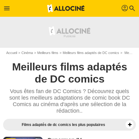
profil
menu
search
Accueil
Cinéma
Meilleurs films
Meilleurs films adaptés de DC comics
Meilleurs films adaptés de comic book DC Comics - Page 9
Meilleurs films adaptés
de DC comics
Vous êtes fan de DC Comics ? Découvrez quels
sont les meilleurs adaptations de comic book DC
Comics au cinéma d'après une sélection de la
rédaction..
Films adaptés de dc comics les plus populaires