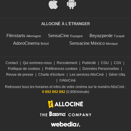
ALLOCINÉ À L'ÉTRANGER
Filmstarts
SensaCine
Beyazperde
Allemagne
Espagne
Turquie
AdoroCinema
Sensacine México
Brésil
Mexique
Contact
|
Qui sommes-nous
|
Recrutement
|
Publicité
|
CGU
|
CGV
|
Politique de cookies
|
Préférences cookies
|
Données Personnelles
|
Revue de presse
|
Charte d'écriture
|
Les services AlloCiné
|
Gérer Utiq
|
©AlloCiné
Retrouvez tous les horaires et infos de votre cinéma sur le numéro AlloCiné :
0 892 892 892
(0,90€/minute)