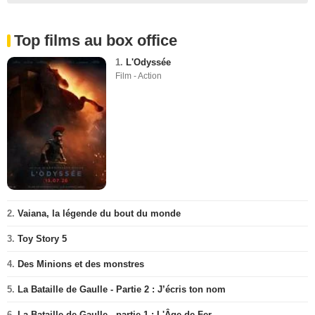
Top films au box office
1.
L'Odyssée
Film - Action
2.
Vaiana, la légende du bout du monde
3.
Toy Story 5
4.
Des Minions et des monstres
5.
La Bataille de Gaulle - Partie 2 : J’écris ton nom
6.
La Bataille de Gaulle - partie 1 : L'Âge de Fer