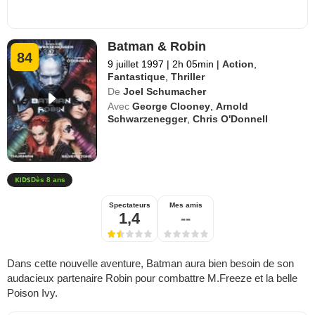
Batman & Robin
84
9 juillet 1997
|
2h 05min
|
Action
,
Fantastique
,
Thriller
De
Joel Schumacher
Avec
George Clooney
,
Arnold
Schwarzenegger
,
Chris O'Donnell
Dès 8 ans
Spectateurs
Mes amis
1,4
--
Dans cette nouvelle aventure, Batman aura bien besoin de son
audacieux partenaire Robin pour combattre M.Freeze et la belle
Poison Ivy.