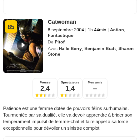
Catwoman
85
8 septembre 2004
|
1h 44min
|
Action
,
Fantastique
De
Pitof
Avec
Halle Berry
,
Benjamin Bratt
,
Sharon
Stone
Presse
Spectateurs
Mes amis
2,4
1,4
--
Patience est une femme dotée de pouvoirs félins surhumains.
Tourmentée par sa dualité, elle va devoir apprendre à brider son
tempérament impulsif de femme-chat et faire appel à sa force
exceptionnelle pour dévoiler un sinistre complot.